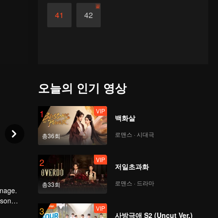
끝
41
42
오늘의 인기 영상
VIP
1
백화살
로맨스 · 시대극
총36회
VIP
2
저일초과화
로맨스 · 드라마
총33회
anage.
 son
VIP
3
a was not
사방극애 S2 (Uncut Ver.)