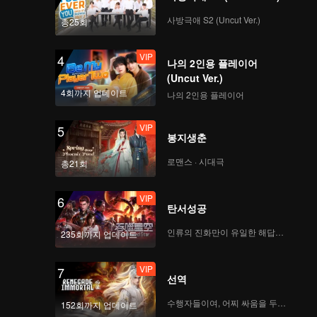
ary Han
and
사방극애 S2 (Uncut Ver.)
총25회
VIP
4
나의 2인용 플레이어
(Uncut Ver.)
4회까지 업데이트
나의 2인용 플레이어
VIP
5
봉지생춘
로맨스 · 시대극
총21회
VIP
6
탄서성공
인류의 진화만이 유일한 해답이다
235회까지 업데이트
VIP
7
선역
수행자들이여, 어찌 싸움을 두려워하랴
152회까지 업데이트