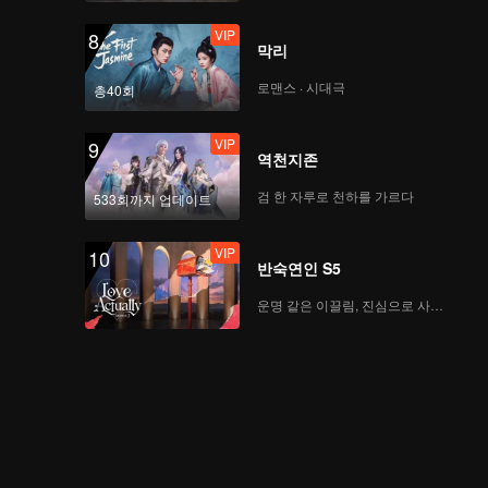
VIP
8
막리
로맨스 · 시대극
총40회
VIP
9
역천지존
검 한 자루로 천하를 가르다
533회까지 업데이트
VIP
10
반숙연인 S5
운명 같은 이끌림, 진심으로 사랑하다