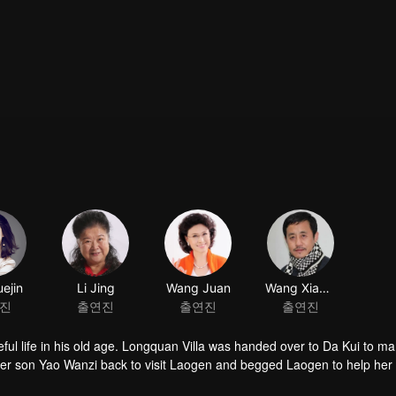
ejin
Li Jing
Wang Juan
Wang Xiaobao
진
출연진
출연진
출연진
ful life in his old age. Longquan Villa was handed over to Da Kui to m
her son Yao Wanzi back to visit Laogen and begged Laogen to help her
visit the villa again. But he suddenly found that the operation of the vill