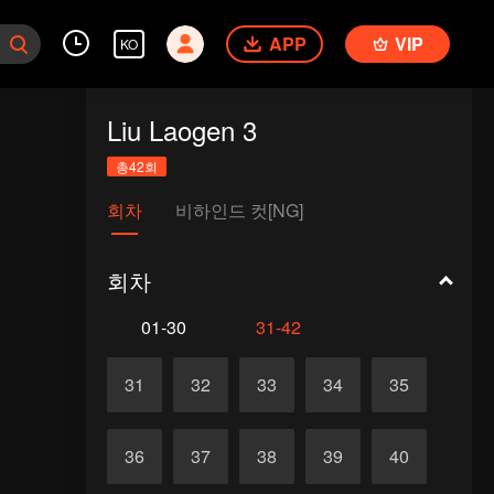
APP
VIP
KO
Liu Laogen 3
총42회
회차
비하인드 컷[NG]
회차
01-30
31-42
31
32
33
34
35
36
37
38
39
40