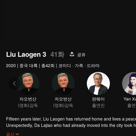
Liu Laogen 3
41화
공유
2020
|
중국 대륙
|
총42회
|
코미디 · 가족 · 드라마
자오번산
자오번산
판웨이
Yan Xu
(영화)감독
(영화)감독
출연진
출연
Fifteen years later, Liu Laogen has returned home and lives a peace
Unexpectedly, Da Lajiao who had already moved into the city took 
arrange a place in the villa. Liu Laogen also took this opportunity to 
표시