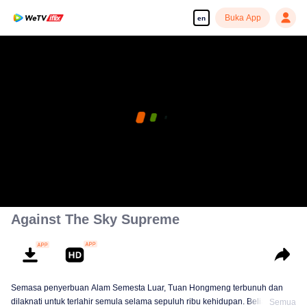
Buka App
en
Against The Sky Supreme
Semasa penyerbuan Alam Semesta Luar, Tuan Hongmeng terbunuh dan
dilaknati untuk terlahir semula selama sepuluh ribu kehidupan. Beliau
Semua