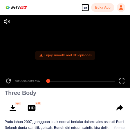
Buka App
en
Enjoy smooth and HD episodes
00:00:00
/
00:47:47
Three Body
Pada tahun 2007, gangguan tidak normal berlaku dalam sains asas di Bumi.
Seluruh dunia saintifik gelisah. Bunuh diri misteri saintis, kira detik,
Semua