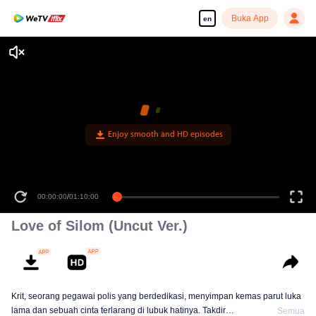
Buka App
en
Enjoy smooth and HD episodes
00:00:00
/
01:10:00
Love of Silom (Uncut Ver.)
Krit, seorang pegawai polis yang berdedikasi, menyimpan kemas parut luka
lama dan sebuah cinta terlarang di lubuk hatinya. Takdir
Semua