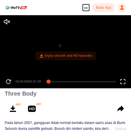
Buka App
en
Enjoy smooth and HD episodes
00:00:00
/
00:47:29
Three Body
Pada tahun 2007, gangguan tidak normal berlaku dalam sains asas di Bumi.
Seluruh dunia saintifik gelisah. Bunuh diri misteri saintis, kira detik,
Semua