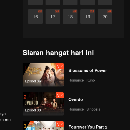
VIP
VIP
VIP
VIP
VIP
16
17
18
19
20
Siaran hangat hari ini
VIP
1
Blossoms of Power
Romance · Kuno
Episod 36
VIP
2
Overdo
Romance · Sinopsis
Episod 33
aya
aan muda
VIP
3
erkobar
Fourever You Part 2