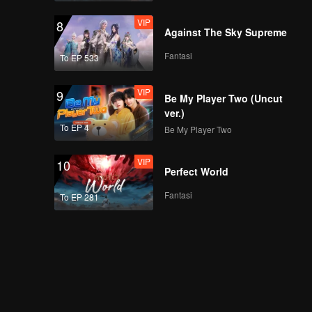
VIP
8
Against The Sky Supreme
Fantasi
To EP 533
VIP
9
Be My Player Two (Uncut
ver.)
To EP 4
Be My Player Two
VIP
10
Perfect World
Fantasi
To EP 281