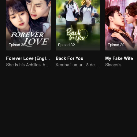
Episod 30
Episod 32
Episod 20
Forever Love (English Ver.)
Back For You
My Fake Wife
She is his Achilles' heel and his armor
Kembali umur 18 demi menyelamatkan cinta pertama!
Sinopsis