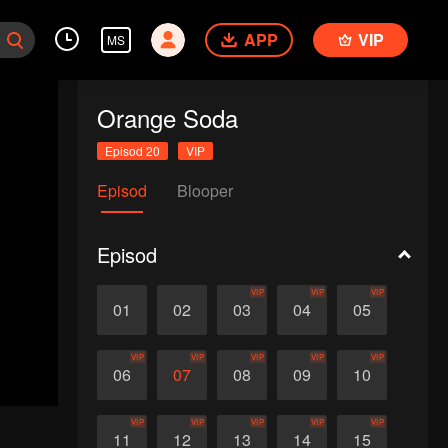
APP
VIP
MS
Orange Soda
Episod 20
VIP
Episod
Blooper
Episod
VIP
VIP
VIP
01
02
03
04
05
VIP
VIP
VIP
VIP
VIP
06
07
08
09
10
VIP
VIP
VIP
VIP
VIP
11
12
13
14
15