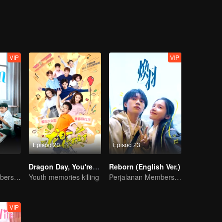
VIP
VIP
Episod 20
Episod 23
Dragon Day, You're Dead
Reborn (English Ver.)
Perjalanan Membersar Zhang Jingyi dan Zhou Yiran
Youth memories killing
Perjalanan Membersar Zhang Jingyi dan Zhou Yiran
VIP