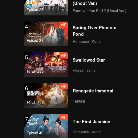
(Uncut Ver.)
Episod 25
Fourever You Part 2 (Uncut Ver.)
VIP
4
Spring Over Phoenix
Pond
Episod 21
Romance · Kuno
VIP
5
Swallowed Star
Fiksyen sains
To EP 235
VIP
6
Renegade Immortal
Fantasi
To EP 152
VIP
7
The First Jasmine
Romance · Kuno
Episod 40