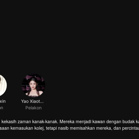
xin
Yao Xiaotang
on
Pelakon
h kekasih zaman kanak-kanak. Mereka menjadi kawan dengan budak k
ksaan kemasukan kolej, tetapi nasib memisahkan mereka, dan percint
semula di pekan kecil dan perasaan mereka terhadap satu sama lain b