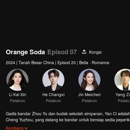
Orange Soda
Episod 07
Kongsi
2024
|
Tanah Besar China
|
Episod 20
|
Belia · Romance
Li Kai Xin
He Changxi
Jin Meichen
Yang Zi
Pelakon
Pelakon
Pelakon
Pelak
Gadis bandar Zhou Yu dan budak sekolah simpanan, Yan Ci adala
Cheng Yuzhou, yang datang ke bandar untuk bersiap sedia peperi
mereka hilang. Bertahun-tahun kemudian, mereka bertiga bersatu 
Kembang