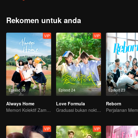
semula.
Rekomen untuk anda
VIP
VIP
Episod 30
Episod 24
Episod 23
Always Home
Love Formula
Reborn
Memori Kolektif Zaman Remaja Generasi 90-an
Graduasi bukan noktah, persahabatan kekal selamanya！
VIP
VIP