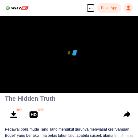
Buka App
en
The Hidden Truth
Pegawai polis muda Tang Tang mengikut gurunya menyiasat kes “Jamuan
Bogel” yang berlaku lima belas tahun lalu, apabila suspek utama Bai Qiming
Semua