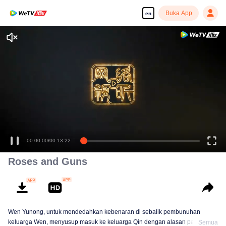
Buka App
en
00:00:00
/
00:13:22
Roses and Guns
Wen Yunong, untuk mendedahkan kebenaran di sebalik pembunuhan
keluarga Wen, menyusup masuk ke keluarga Qin dengan alasan palsu.
Semua