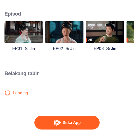
memutuskan pertunangan, menewaskan mak ciknya yang kejam, membuka
kedai minyak wangi, dan menyiasat kes misteri. Dia bertemu semula dengan
Episod
Yu Jin, dan meskipun masa lalu mereka rumit, mereka bekerjasama untuk
menyelamatkan adik-beradiknya serta membersihkan nama ayahnya.
Mengharungi pelbagai rintangan, perasaan Jiang Si terhadap Yu Jin
kembali mekar, dan mereka bersama-sama mempertahankan keamanan
Dinasti Zhou, menjalani kehidupan yang makmur.
VIP
VIP
EP01: Si Jin
EP02: Si Jin
EP03: Si Jin
Belakang tabir
Loading…
Buka App