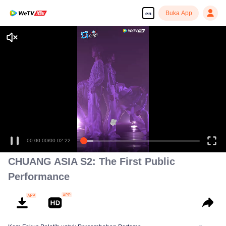
Buka App
en
Enjoy smooth and HD episodes
00:00:00
/
00:02:22
CHUANG ASIA S2: The First Public
Performance