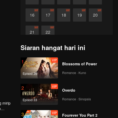
VIP
VIP
VIP
VIP
VIP
16
17
18
19
20
VIP
VIP
21
22
Siaran hangat hari ini
VIP
1
Blossoms of Power
Romance · Kuno
Episod 36
VIP
2
Overdo
Romance · Sinopsis
Episod 33
g mirip
n
VIP
3
ama
Fourever You Part 2