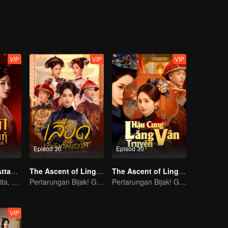
VIP
VIP
VIP
Episod 30
Episod 30
The Queen of Attack (Thai Ver.)
The Ascent of Ling Yun (Thai Ver.)
The Ascent of Ling Yun
Bangkit Dari Derita, Gadis Yatim Jadi Permaisuri!
Pertarungan Bijak! Gadis yatim bangkit menakluk enam istana!
Pertarungan Bijak! Gadis yatim bangkit menakluk enam istana!
VIP