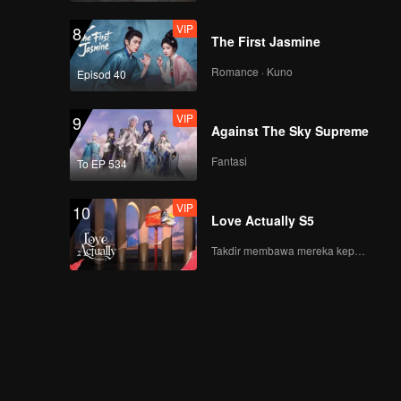
VIP
8
The First Jasmine
Romance · Kuno
Episod 40
VIP
9
Against The Sky Supreme
Fantasi
To EP 534
VIP
10
Love Actually S5
Takdir membawa mereka kepada cinta yang tulus!