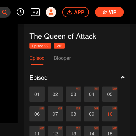
APP
VIP
MS
The Queen of Attack
Episod 22
VIP
Episod
Blooper
Episod
VIP
VIP
VIP
01
02
03
04
05
VIP
VIP
VIP
VIP
VIP
06
07
08
09
10
VIP
VIP
VIP
VIP
VIP
11
12
13
14
15