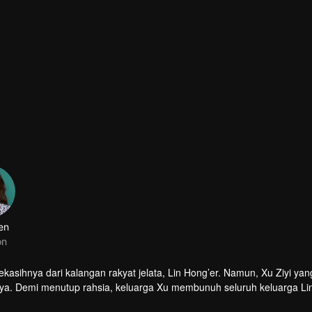
en
on
asihnya dari kalangan rakyat jelata, Lin Hong’er. Namun, Xu Ziyi yan
ya. Demi menutup rahsia, keluarga Xu membunuh seluruh keluarga Li
b misteri Shentu Yu, Lin Hong’er menukar wajahnya dan mengambil n