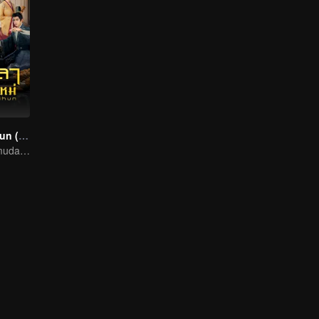
Voyage to Haihun (Thai. Ver.)
Penuh Aksi! Pemuda Rentas Masa Bantu Maharaja Tersingkir Ubah Takdir