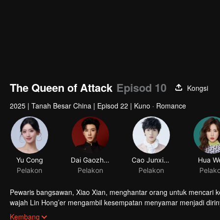
The Queen of Attack
Episod 10
Kongsi
2025
|
Tanah Besar China
|
Episod 22
|
Kuno · Romance
Yu Cong
Dai Gaozheng
Cao Junxiang
Hua W
Pelakon
Pelakon
Pelakon
Pelak
Pewaris bangsawan, Xiao Xian, menghantar orang untuk mencari kek
wajah Lin Hong’er mengambil kesempatan menyamar menjadi dirin
Hong’er, menyebabkan wajahnya hancur. Dengan pertolongan tabi
Kembang