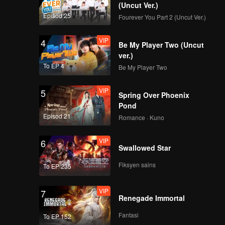
(Uncut Ver.)
Episod 25
Fourever You Part 2 (Uncut Ver.)
VIP
4
Be My Player Two (Uncut
ver.)
To EP 4
Be My Player Two
VIP
5
Spring Over Phoenix
Pond
Episod 21
Romance · Kuno
VIP
6
Swallowed Star
Fiksyen sains
To EP 235
VIP
7
Renegade Immortal
Fantasi
To EP 152