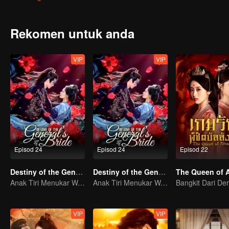
baharu Hong Linlang, lalu memulakan jalan dendamnya.
Rekomen untuk anda
VIP
VIP
Episod 24
Episod 24
Episod 22
Destiny of the General's Bride
Destiny of the General's Bride
Anak Tiri Menukar Wajah, Bangkit Membalas Dendam di Kediaman Jeneral!
Anak Tiri Menukar Wajah, Bangkit Membalas Dendam di Kediaman Jeneral!
VIP
VIP