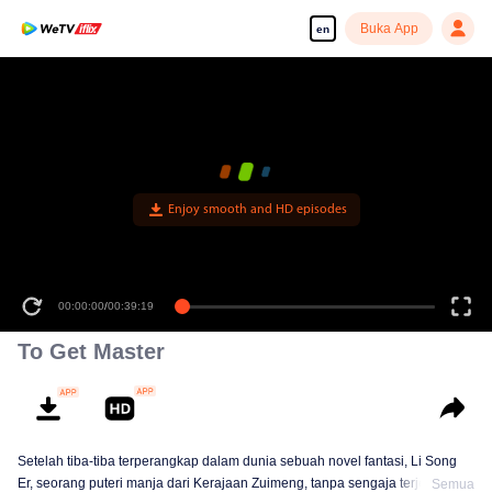
Buka App
en
Enjoy smooth and HD episodes
00:00:00
/
00:39:19
To Get Master
Setelah tiba-tiba terperangkap dalam dunia sebuah novel fantasi, Li Song
Er, seorang puteri manja dari Kerajaan Zuimeng, tanpa sengaja terjerat
Semua