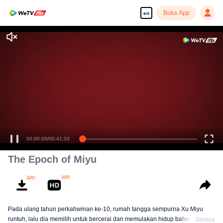
Buka App
en
Enjoy smooth and HD episodes
00:00:00
/
00:41:33
The Epoch of Miyu
Pada ulang tahun perkahwinan ke-10, rumah tangga sempurna Xu Miyu
runtuh, lalu dia memilih untuk bercerai dan memulakan hidup baharu.
Semua