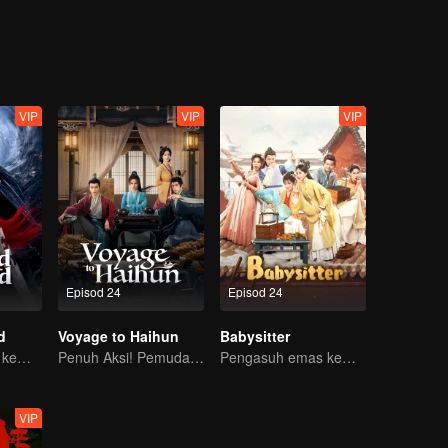
ntera, berubah daripada “si sampah” menjadi tulang belakang tersemb
VIP
VIP
VIP
Episod 24
Episod 24
d
Voyage to Haihun
Babysitter
Jeneral legenda kembali! Takluk kuasa, tumpas pengkhianat, raih cinta!
Penuh Aksi! Pemuda Rentas Masa Bantu Maharaja Tersingkir Ubah Takdir
Pengasuh emas kembali ke zaman purba, buka pusat berpantang!
VIP