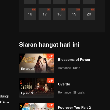
VIP
VIP
VIP
VIP
VIP
16
17
18
19
20
Siaran hangat hari ini
VIP
1
Blossoms of Power
Romance · Kuno
Episod 36
VIP
2
Overdo
Romance · Sinopsis
Episod 33
ndungi
era,
VIP
3
yang
Fourever You Part 2