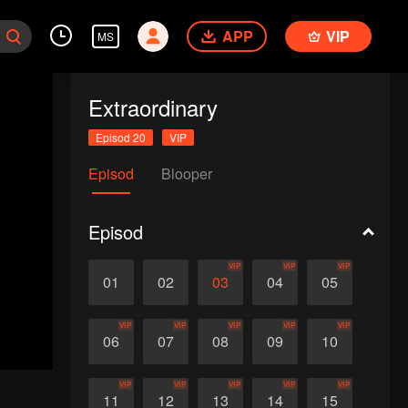
APP
VIP
MS
Extraordinary
Episod 20
VIP
Episod
Blooper
Episod
VIP
VIP
VIP
01
02
03
04
05
VIP
VIP
VIP
VIP
VIP
06
07
08
09
10
VIP
VIP
VIP
VIP
VIP
11
12
13
14
15