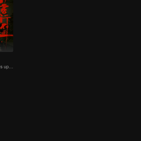
Xu Zhisheng Stirs up a Hilarious Storm in the Martial World