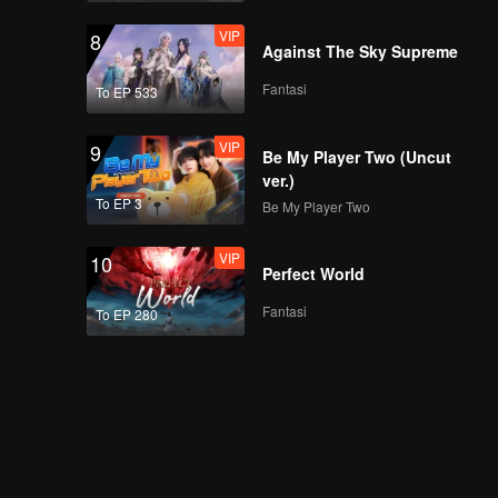
VIP
8
Against The Sky Supreme
Fantasi
To EP 533
VIP
9
Be My Player Two (Uncut
ver.)
To EP 3
Be My Player Two
VIP
10
Perfect World
Fantasi
To EP 280