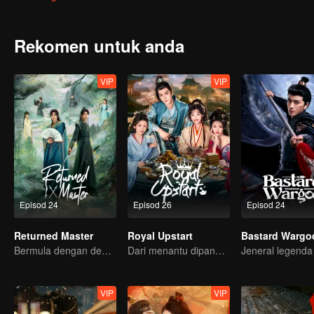
zalim. Dengan restu maharaja, dia menuju Xishan untuk melatih te
menguasai kekuatan ketenteraan.
Rekomen untuk anda
VIP
VIP
Episod 24
Episod 26
Episod 24
Returned Master
Royal Upstart
Bastard Wargo
Bermula dengan dendam, terikat dengan rasa!
Dari menantu dipandang rendah, jadi legenda tak terkalahkan!
VIP
VIP