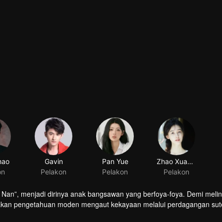
hao
Gavin
Pan Yue
Zhao Xuansheng
on
Pelakon
Pelakon
Pelakon
i Da Nan”, menjadi dirinya anak bangsawan yang berfoya-foya. Demi meli
nakan pengetahuan moden mengaut kekayaan melalui perdagangan sut
an puteri, menanggulangi pelarian, dan menyingkirkan putera raja 