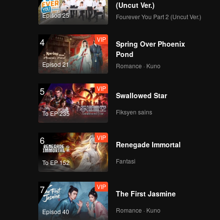
unyi yang
(Uncut Ver.)
Episod 25
Fourever You Part 2 (Uncut Ver.)
VIP
4
Spring Over Phoenix
Pond
Episod 21
Romance · Kuno
VIP
5
Swallowed Star
Fiksyen sains
To EP 235
VIP
6
Renegade Immortal
Fantasi
To EP 152
VIP
7
The First Jasmine
Romance · Kuno
Episod 40