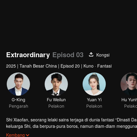
Extraordinary
Episod 03
Kongsi
2025
|
Tanah Besar China
|
Episod 20
|
Kuno · Fantasi
G-King
Fu Weilun
Yuan Yi
Hu Yun
Pengarah
Pelakon
Pelakon
Pelak
Shi Xiaofan, seorang lelaki sains terjaga di dunia fantasi “Dinast
keluarga Shi, dia berpura-pura boros, namun diam-diam menggu
membina gudang senjata, menumpaskan utusan Qiang, menyelamatk
Kembang