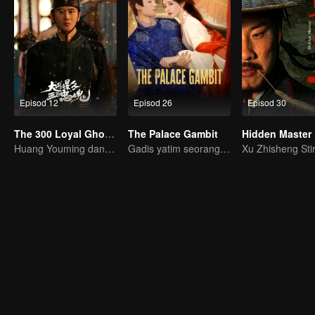
Episod 12
Episod 26
Episod 30
The 300 Loyal Ghosts
The Palace Gambit
Hidden Master
Huang Youming dan Xu Yang dalam Labirin Bayangan
Gadis yatim seorang diri mencabar seluruh istana!