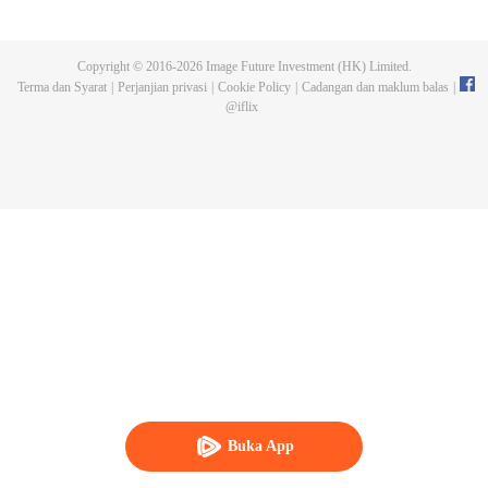
komander lajur Boshan Tentera Laluan Kelapan, yang kedua tianbo adalah
komander tentera nasionalis di jiangdong, dan yang ketiga adalah
pemimpin kontinjen khas tentera nasionalis di wilayah jiangdong, dan dia
Copyright © 2016-
2026
Image Future Investment (HK) Limited.
juga dikenali sebagai komander dunia luar. Penatua kedua memimpin
Terma dan Syarat
|
Perjanjian privasi
|
Cookie Policy
|
Cadangan dan maklum balas
|
tenteranya ke garrison Jiangdong City, komander garrison tiba-tiba dibunuh,
@
iflix
pengawal peribadinya Yang Tianhong terlibat, dan kemudian pesuruhjaya
dari Chongqing, Linna, diculik oleh pasukan petugas Jepun Hashimoto
Lang, dan satu siri peristiwa aneh membangkitkan Jiangdong menjadi
miasma
Buka App