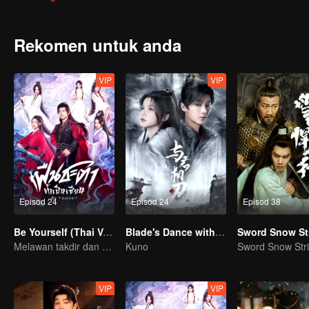
Naga Biru." Dengan rahsia masa lalunya akhirnya terbongkar, Gao 
demi keamanan dunia.
Rekomen untuk anda
VIP
VIP
Episod 24
Episod 24
Episod 38
Be Yourself (Thai Ver.)
Blade's Dance with You
Sword Snow St
Melawan takdir dan menjadi dewa bukan sesuatu yang mustahil!
Kuno
Sword Snow Str
VIP
VIP