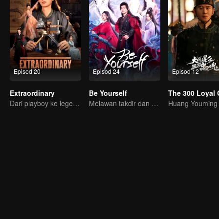
Episod 20
Episod 24
Episod 12
Extraordinary
Be Yourself
Dari playboy ke legenda, hidup dia macam ON cheat!
Melawan takdir dan menjadi dewa bukan sesuatu yang mustahil!