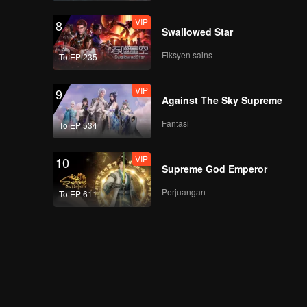
VIP
8
Swallowed Star
Fiksyen sains
To EP 235
VIP
9
Against The Sky Supreme
Fantasi
To EP 534
VIP
10
Supreme God Emperor
Perjuangan
To EP 611