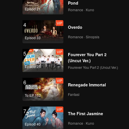
 lain
Pond
Episod 21
Romance · Kuno
VIP
4
Overdo
Romance · Sinopsis
Episod 33
VIP
5
Fourever You Part 2
(Uncut Ver.)
Episod 25
Fourever You Part 2 (Uncut Ver.)
VIP
6
Renegade Immortal
Fantasi
To EP 152
VIP
7
The First Jasmine
Romance · Kuno
Episod 40