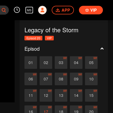
APP
VIP
MS
Legacy of the Storm
Episod 20
VIP
Episod
VIP
VIP
VIP
01
02
03
04
05
VIP
VIP
VIP
VIP
VIP
06
07
08
09
10
VIP
VIP
VIP
VIP
VIP
11
12
13
14
15
VIP
VIP
VIP
VIP
VIP
16
17
18
19
20