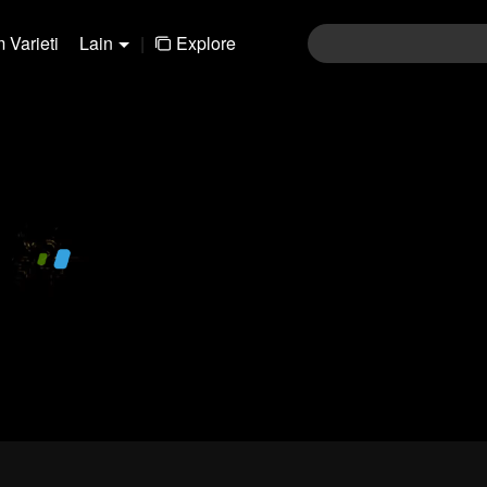
 Varieti
Lain
|
Explore