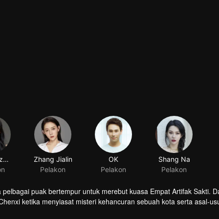
Xu Zhenzhen
on
la pelbagai puak bertempur untuk merebut kuasa Empat Artifak Sakti. 
enxi ketika menyiasat misteri kehancuran sebuah kota serta asal-usul
ncangan jahat Puak Xuanhuo, dan memperoleh artifak legenda "Em