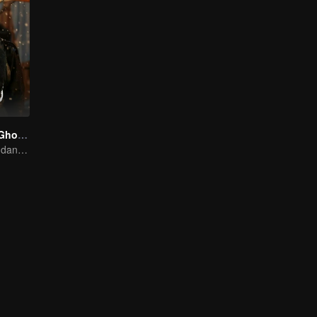
The 300 Loyal Ghosts
Huang Youming dan Xu Yang dalam Labirin Bayangan