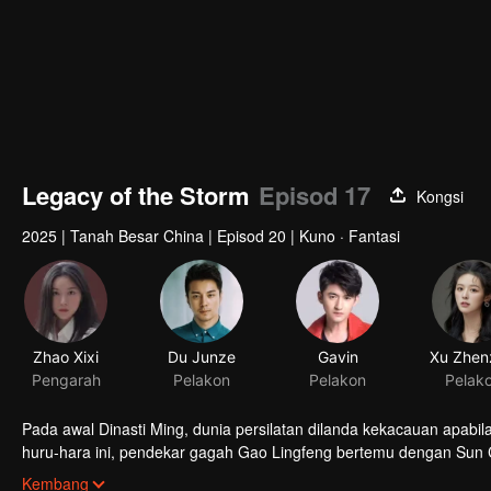
Legacy of the Storm
Episod 17
Kongsi
2025
|
Tanah Besar China
|
Episod 20
|
Kuno · Fantasi
Zhao Xixi
Du Junze
Gavin
Pengarah
Pelakon
Pelakon
Pelak
Pada awal Dinasti Ming, dunia persilatan dilanda kekacauan apabi
huru-hara ini, pendekar gagah Gao Lingfeng bertemu dengan Sun Ch
Bersama-sama, mereka menumpaskan kejahatan, menggagalkan ra
Kembang