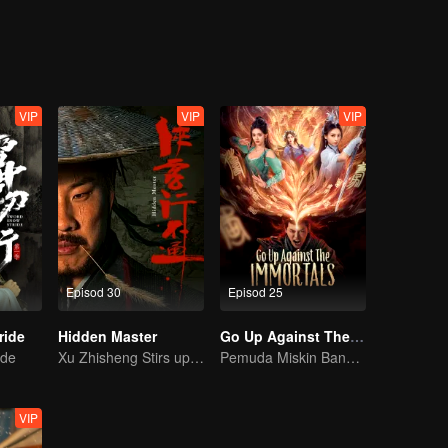
Lingfeng dan Sun Chenxi memikul tanggungjawab untuk mencari artifak
VIP
VIP
VIP
Episod 30
Episod 25
ride
Hidden Master
Go Up Against The Immortal
ide
Xu Zhisheng Stirs up a Hilarious Storm in the Martial World
Pemuda Miskin Bangkit, Tewaskan Dewa hingga ke Puncak!
VIP