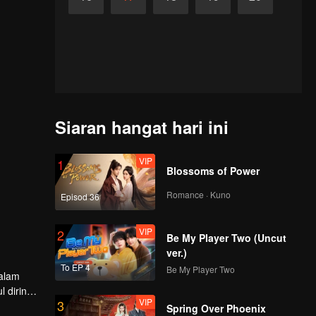
Siaran hangat hari ini
VIP
1
Blossoms of Power
Romance · Kuno
Episod 36
VIP
2
Be My Player Two (Uncut
ver.)
To EP 4
Be My Player Two
Dalam
 dirinya.
VIP
3
pedu
Spring Over Phoenix