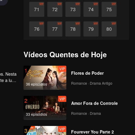
VIP
VIP
VIP
VIP
VIP
71
72
73
74
75
VIP
VIP
VIP
VIP
VIP
76
77
78
79
80
VIP
VIP
VIP
VIP
VIP
81
82
83
84
85
Vídeos Quentes de Hoje
VIP
VIP
VIP
VIP
VIP
86
87
88
89
90
VIP
1
Flores de Poder
os. Nesta
e a luta
Romance · Drama Antigo
36 episódios
saiu da
VIP
2
Amor Fora de Controle
Romance · Drama
33 episódios
VIP
3
Fourever You Parte 2