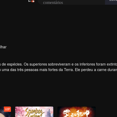
lhar
 de espécies. Os superiores sobreviveram e os inferiores foram extint
uma das três pessoas mais fortes da Terra. Ele perdeu a carne durant
onstro. Na carne, ele desenvolveu um corpo humano. Mais tarde, ele 
VIP