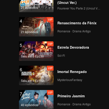
(Uncut Ver.)
25 episódios
Fourever You Parte 2 (Uncut Ver.)
VIP
4
Renascimento da Fênix
Romance · Drama Antigo
21 episódios
VIP
5
Estrela Devoradora
Sci-Fi
Saiu até o Ep235
VIP
6
Imortal Renegado
MysteriousFantasy
Saiu até o Ep152
VIP
7
Primeiro Jasmim
Romance · Drama Antigo
40 episódios