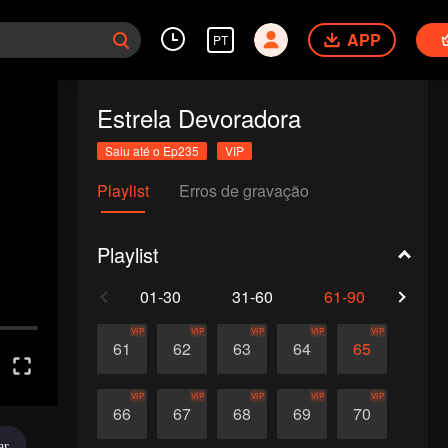
APP
PT
Estrela Devoradora
Saiu até o Ep235
VIP
Playlist
Erros de gravação
Playlist
01-30
31-60
61-90
91-1
VIP
VIP
VIP
VIP
VIP
61
62
63
64
65
VIP
VIP
VIP
VIP
VIP
66
67
68
69
70