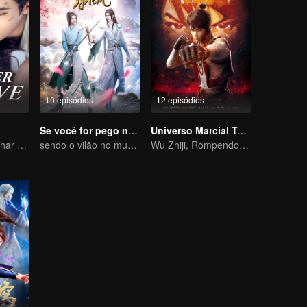
10 episódios
12 episódios
Se você for pego no livro
Universo Marcial Temporada 1
Ela é seu calcanhar de Aquiles e sua armadura
sendo o vilão no mundo do livro
Wu Zhiji, Rompendo o Céu, Movendo o Céu e a Terra