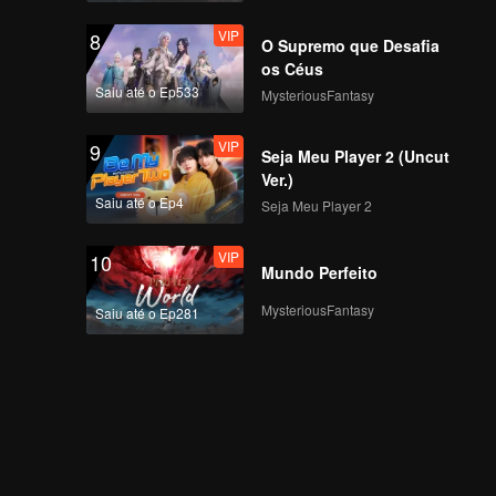
VIP
8
O Supremo que Desafia
os Céus
Saiu até o Ep533
MysteriousFantasy
VIP
9
Seja Meu Player 2 (Uncut
Ver.)
Saiu até o Ep4
Seja Meu Player 2
VIP
10
Mundo Perfeito
MysteriousFantasy
Saiu até o Ep281