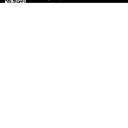
o App agora
Ajuda e comentários
So
Comentários
Ju
Co
En
ted.