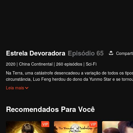
Estrela Devoradora
Episódio 65
Comparti
2020
|
China Continental
|
260 episódios
|
Sci-Fi
Na Terra, uma catástrofe desencadeou a variação de todos os tipos
circunstância, Luo Feng herdou do dono da Yunmo Star e se tornou 
contra o monstro gigante engolido, mas depois tomou a carne do m
Leia mais
Terra e rumou para o universo.
Recomendados Para Você
VIP
VIP