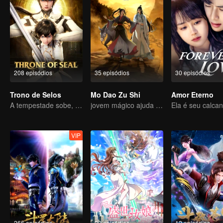
208 episódios
35 episódios
30 episódios
Trono de Selos
Mo Dao Zu Shi
Amor Eterno
A tempestade sobe, o trono cai
jovem mágico ajuda os povos
VIP
266 episódios
20 episódios
12 episódios