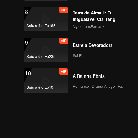
VIP
8
Terra de Alma Ⅱ: O
Inigualável Clã Tang
Saiu até o Ep165
MysteriousFantasy
VIP
9
Estrela Devoradora
Sci-Fi
Saiu até o Ep235
VIP
10
A Rainha Fênix
Romance · Drama Antigo · Fantasia
Saiu até o Ep10