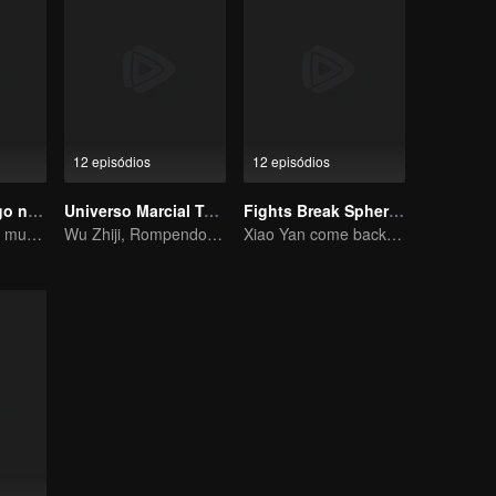
12 episódios
12 episódios
Se você for pego no livro
Universo Marcial Temporada 1
Fights Break Sphere S2
sendo o vilão no mundo do livro
Wu Zhiji, Rompendo o Céu, Movendo o Céu e a Terra
Xiao Yan come back! Everything is shifting once again ！