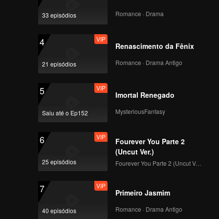
Romance · Drama
33 episódios
VIP
4
Renascimento da Fênix
Romance · Drama Antigo
21 episódios
VIP
5
Imortal Renegado
MysteriousFantasy
Saiu até o Ep152
VIP
6
Fourever You Parte 2
(Uncut Ver.)
25 episódios
Fourever You Parte 2 (Uncut Ver.)
VIP
7
Primeiro Jasmim
Romance · Drama Antigo
40 episódios