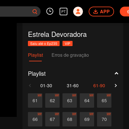
APP
PT
Estrela Devoradora
Saiu até o Ep235
VIP
Playlist
Erros de gravação
Playlist
01-30
31-60
61-90
91-1
VIP
VIP
VIP
VIP
VIP
61
62
63
64
65
VIP
VIP
VIP
VIP
VIP
66
67
68
69
70