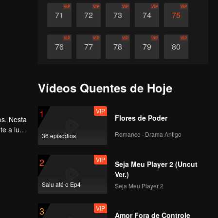
VIP
VIP
VIP
VIP
VIP
71
72
73
74
75
VIP
VIP
VIP
VIP
VIP
76
77
78
79
80
VIP
VIP
VIP
VIP
VIP
81
82
83
84
85
Vídeos Quentes de Hoje
VIP
VIP
VIP
VIP
VIP
86
87
88
89
90
VIP
1
Flores de Poder
os. Nesta
e a luta
Romance · Drama Antigo
36 episódios
saiu da
VIP
2
Seja Meu Player 2 (Uncut
Ver.)
Saiu até o Ep4
Seja Meu Player 2
VIP
3
Amor Fora de Controle