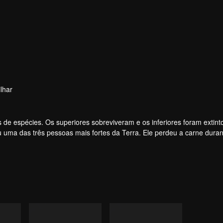
lhar
 de espécies. Os superiores sobreviveram e os inferiores foram extint
uma das três pessoas mais fortes da Terra. Ele perdeu a carne durant
onstro. Na carne, ele desenvolveu um corpo humano. Mais tarde, ele 