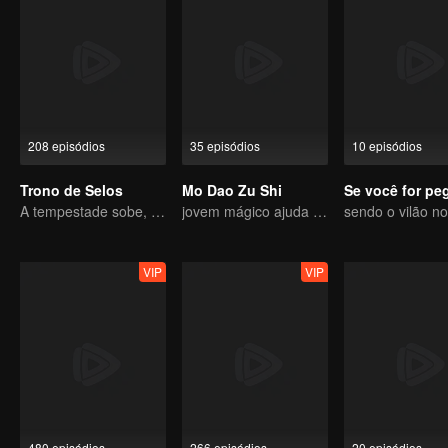
208 episódios
35 episódios
10 episódios
Trono de Selos
Mo Dao Zu Shi
A tempestade sobe, o trono cai
jovem mágico ajuda os povos
VIP
VIP
480 episódios
266 episódios
20 episódios