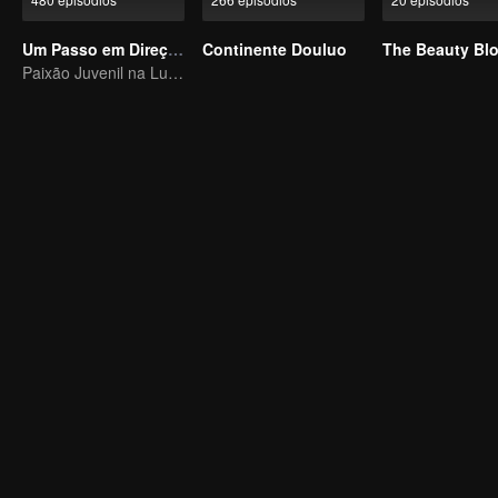
Um Passo em Direção à Liberdade
Continente Douluo
The Beauty Bl
Paixão Juvenil na Luta Mundial