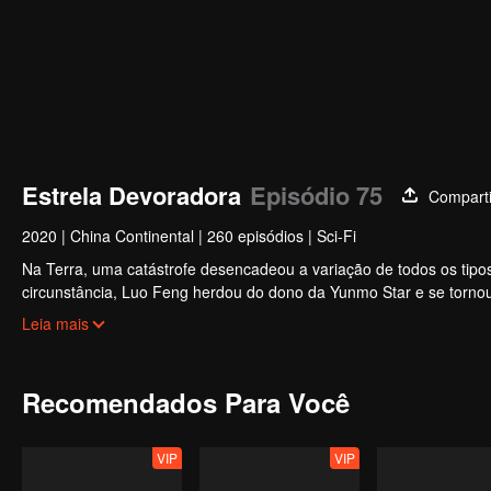
Estrela Devoradora
Episódio 75
Comparti
2020
|
China Continental
|
260 episódios
|
Sci-Fi
Na Terra, uma catástrofe desencadeou a variação de todos os tipos
circunstância, Luo Feng herdou do dono da Yunmo Star e se tornou 
contra o monstro gigante engolido, mas depois tomou a carne do m
Leia mais
Terra e rumou para o universo.
Recomendados Para Você
VIP
VIP