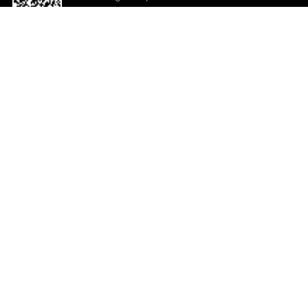
o App agora
Ajuda e comentários
So
Comentários
Ju
Co
En
ted.