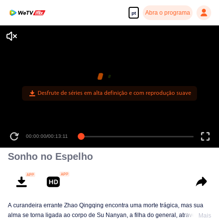
Abra o programa
pt
Desfrute de séries em alta definição e com reprodução suave
00:00:00
/
00:13:11
Sonho no Espelho
A curandeira errante Zhao Qingqing encontra uma morte trágica, mas sua
alma se torna ligada ao corpo de Su Nanyan, a filha do general, através do
Mais