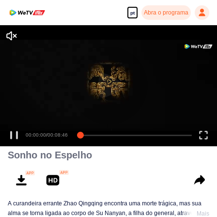
Abra o programa
pt
00:00:00
/
00:08:46
Sonho no Espelho
A curandeira errante Zhao Qingqing encontra uma morte trágica, mas sua
alma se torna ligada ao corpo de Su Nanyan, a filha do general, através do
Mais