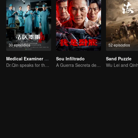
30 episódios
52 episódios
Medical Examiner Dr. Qin:The Survivor
Sou Infiltrado
Sand Puzzle
Dr.Qin speaks for the dead.
A Guerra Secreta de Collin Chou