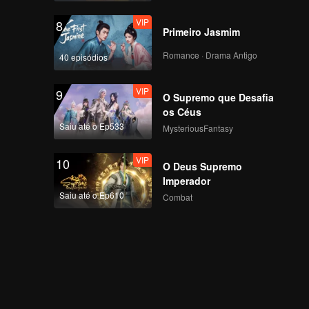
VIP
8
Primeiro Jasmim
Romance · Drama Antigo
40 episódios
VIP
9
O Supremo que Desafia
os Céus
Saiu até o Ep533
MysteriousFantasy
VIP
10
O Deus Supremo
Imperador
Saiu até o Ep610
Combat