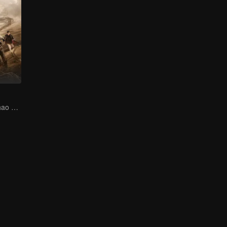
Wu Lei and Qinhao opens their adventure tour.