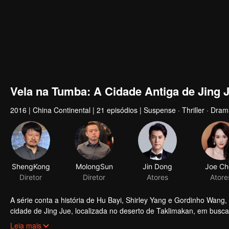
Vela na Tumba: A Cidade Antiga de Jing 
2016
|
China Continental
|
21 episódios
|
Suspense · Thriller · Dram
ShengKong
MolongSun
Diretor
Diretor
A série conta a história de Hu Bayi, Shirley Yang e Gordinho Wang,
cidade de Jing Jue, localizada no deserto de Taklimakan, em busc
China e a Mongólia, durante a Revolução Cultural Chinesa. Ele lev
Leia mais