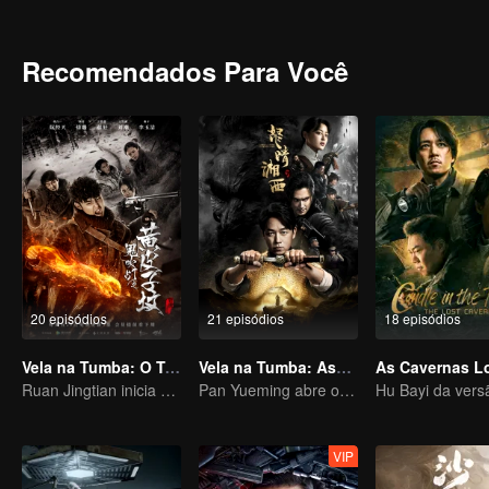
Palavras”. Ele decorou todo o livro enquanto estava sem nada para f
caiu em uma enorme vala. Hu Bayi usou suas técnicas secretas re
amigo Gordinho se juntaram a uma equipe arqueológica que se diri
Recomendados Para Você
os perigos até chegar às ruínas da antiga cidade de Jing Jue, no 
diversos tipos de armadilhas na caverna, esta caverna misteriosa p
20 episódios
21 episódios
18 episódios
Vela na Tumba: O Túmulo da Doninha Amarela
Vela na Tumba: Assalto ao Mausoléu de Xiangxi
Ruan Jingtian inicia uma aventura com a equipe de expedicão
Pan Yueming abre o caixão pendurado no penhasco
VIP