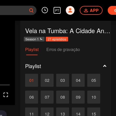
APP
PT
Vela na Tumba: A Cidade Antiga de Jing Jue
Season 1
21 episódios
Playlist
Erros de gravação
Playlist
01
02
03
04
05
06
07
08
09
10
11
12
13
14
15