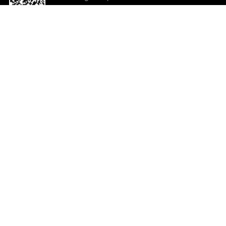
o App agora
Ajuda e comentários
So
Comentários
Ju
Co
En
ted.