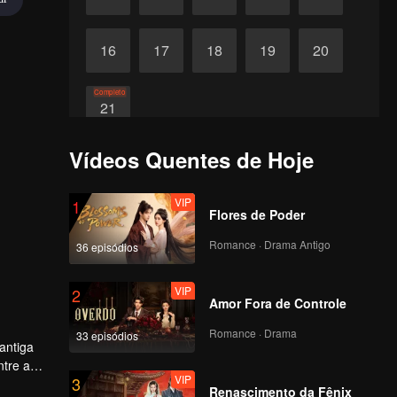
16
17
18
19
20
Completo
21
Vídeos Quentes de Hoje
VIP
1
Flores de Poder
Romance · Drama Antigo
36 episódios
VIP
2
Amor Fora de Controle
Romance · Drama
33 episódios
antiga
ntre a
VIP
3
 em 16
Renascimento da Fênix