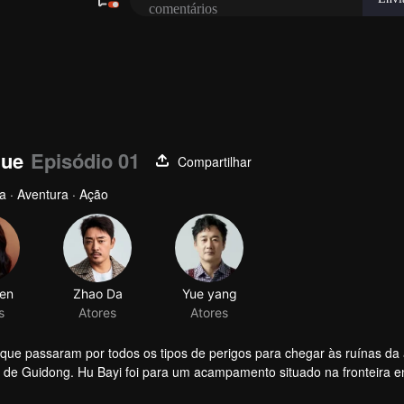
Jue
Episódio 01
Compartilhar
a · Aventura · Ação
 que passaram por todos os tipos de perigos para chegar às ruínas da 
a de Guidong. Hu Bayi foi para um acampamento situado na fronteira e
ou o único livro que restou na sua casa: “Truques Ocultos de Yin Yang