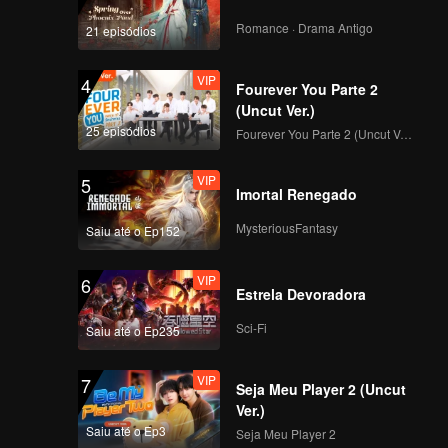
l e ele
ayi e seu
Romance · Drama Antigo
21 episódios
r todos
xistem
VIP
4
Fourever You Parte 2
(Uncut Ver.)
25 episódios
Fourever You Parte 2 (Uncut Ver.)
VIP
5
Imortal Renegado
MysteriousFantasy
Saiu até o Ep152
VIP
6
Estrela Devoradora
Sci-Fi
Saiu até o Ep235
VIP
7
Seja Meu Player 2 (Uncut
Ver.)
Saiu até o Ep3
Seja Meu Player 2