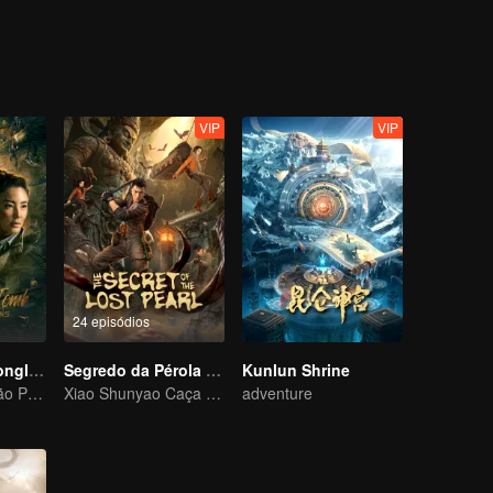
azer. Depois de se alistar e foi para Tibete, ocorreu avalanche no loca
lacionadas às tumbas e escapou da morte. Após a esmobilização, Hu B
gia a Xinjiang para encontrar objetos do passado. A equipe passou po
deserto de Taklimakan, e entrou na caverna subterrânea de Guidong. E
arece estar sob o controle de um profeta.
VIP
VIP
24 episódios
As Cavernas Longling
Segredo da Pérola Perdida
Kunlun Shrine
Hu Bayi da versão Pan Yueming lidera a nova aventura perigosa
Xiao Shunyao Caça Tesouros para Quebrar a Maldição de Sangue
adventure