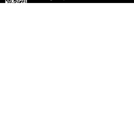
o App agora
Ajuda e comentários
So
Comentários
Ju
Co
En
ted.