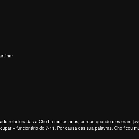
rtilhar
ado relacionadas a Cho há muitos anos, porque quando eles eram jov
upar – funcionário do 7-11. Por causa das sua palavras, Cho ficou mu
esculpar com ele, mas descobriu que Cho já mudou de casa. Onze anos