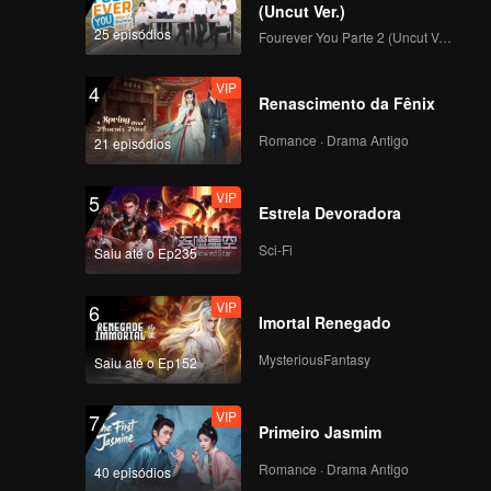
(Uncut Ver.)
u que
25 episódios
Fourever You Parte 2 (Uncut Ver.)
VIP
4
Renascimento da Fênix
Romance · Drama Antigo
21 episódios
VIP
5
Estrela Devoradora
Sci-Fi
Saiu até o Ep235
VIP
6
Imortal Renegado
MysteriousFantasy
Saiu até o Ep152
VIP
7
Primeiro Jasmim
Romance · Drama Antigo
40 episódios