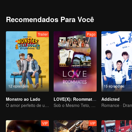
Cho realizou seu sonho de se tornar num funcionário do 7-11. Ele v
reencontrou com Kawi, que se tornou num motorista. Kawin tentou
não o conhecia e até criticou Kawin por ter uma carreira pior do que
Recomendados Para Você
Trailer
Pago
12 episódios
15 episódios
Monstro ao Lado
LOVE(X): Roommates
Addicted
O amor perfeito de um garoto introvertido e extrovertido
Sob o Mesmo Teto, Corações Desbloqueados! O Especial LOVE(X) de Companheiros de Casa
Romance · Dra
VIP
VIP