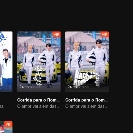
oltou à sua cidade natal para trabalhar na empresa subsidiária. Lá ele
 se desculpar com Cho pelo que aconteceu no passado, mas Cho fingi
 a dele.
VIP
VIP
24 episódios
24 episódios
Corrida para o Romance
Corrida para o Romance
ma
O amor vai além das fronteiras, a Glory United como parceira
O amor vai além das fronteiras, a Glory United como parceira
VIP