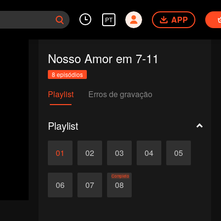
APP
PT
Nosso Amor em 7-11
8 episódios
Playlist
Erros de gravação
Playlist
01
02
03
04
05
Completo
06
07
08