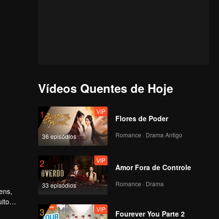
Vídeos Quentes de Hoje
VIP
1
Flores de Poder
Romance · Drama Antigo
36 episódios
VIP
2
Amor Fora de Controle
Romance · Drama
33 episódios
ens,
ito
VIP
3
 depois,
Fourever You Parte 2