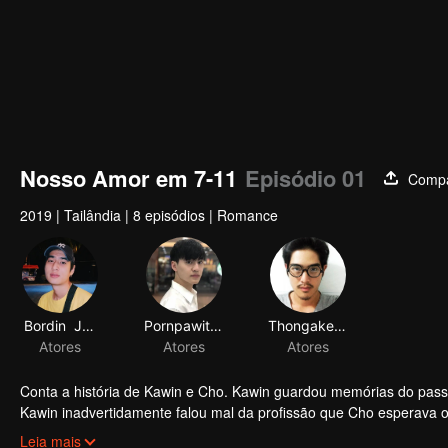
Nosso Amor em 7-11
Episódio 01
Compa
2019
|
Tailândia
|
8 episódios
|
Romance
Bordin Jaidee
Pornpawit Puttisettakul
Thongake Piyawat
Atores
Atores
Atores
Conta a história de Kawin e Cho. Kawin guardou memórias do pass
Kawin inadvertidamente falou mal da profissão que Cho esperava oc
zangada e nunca mais falou com ele. Por isso, Kawin decidiu se d
Leia mais