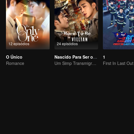
12 episódios
24 episódios
O Único
Nascido Para Ser o Vilão
1
Romance
Um Simp Transmigra: As Beldades Tomam a Iniciativa
First In Last Out