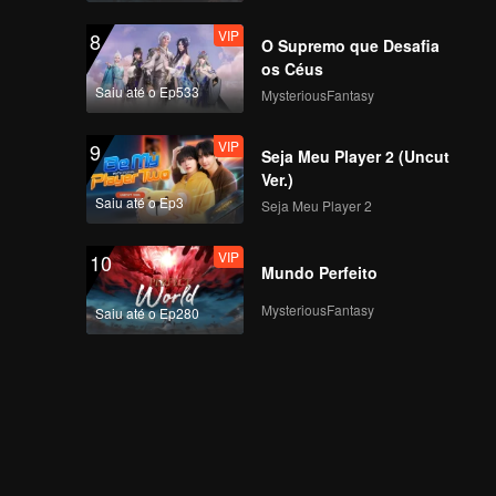
VIP
8
O Supremo que Desafia
os Céus
Saiu até o Ep533
MysteriousFantasy
VIP
9
Seja Meu Player 2 (Uncut
Ver.)
Saiu até o Ep3
Seja Meu Player 2
VIP
10
Mundo Perfeito
MysteriousFantasy
Saiu até o Ep280