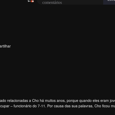
rtilhar
ado relacionadas a Cho há muitos anos, porque quando eles eram jov
upar – funcionário do 7-11. Por causa das sua palavras, Cho ficou mu
esculpar com ele, mas descobriu que Cho já mudou de casa. Onze anos