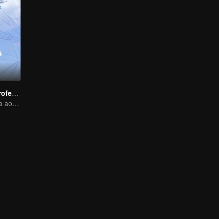
Meu Querido Professor
O professor volta ao campus como estudante.