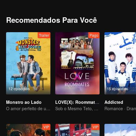
Cho realizou seu sonho de se tornar num funcionário do 7-11. Ele v
reencontrou com Kawi, que se tornou num motorista. Kawin tentou
não o conhecia e até criticou Kawin por ter uma carreira pior do que
Recomendados Para Você
Trailer
Pago
12 episódios
15 episódios
Monstro ao Lado
LOVE(X): Roommates
Addicted
O amor perfeito de um garoto introvertido e extrovertido
Sob o Mesmo Teto, Corações Desbloqueados! O Especial LOVE(X) de Companheiros de Casa
Romance · Dra
VIP
VIP