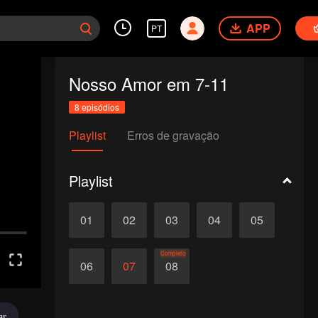
APP
PT
Nosso Amor em 7-11
8 episódios
Playlist
Erros de gravação
Playlist
01
02
03
04
05
Completo
06
07
08