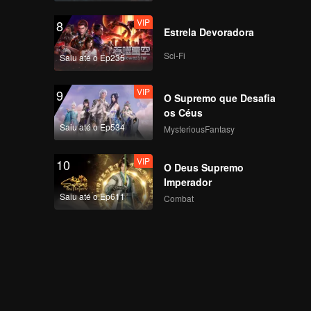
VIP
8
Estrela Devoradora
Sci-Fi
Saiu até o Ep235
VIP
9
O Supremo que Desafia
os Céus
Saiu até o Ep534
MysteriousFantasy
VIP
10
O Deus Supremo
Imperador
Saiu até o Ep611
Combat