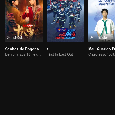
24 episódios
24 episódios
Sonhos de Engor aos 18 anos
1
De volta aos 18, levando meu pai aosucesso
First In Last Out