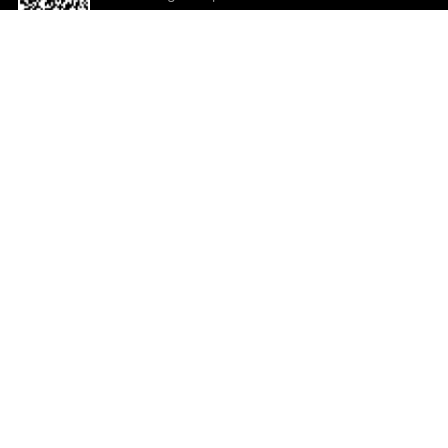
o App agora
Ajuda e comentários
So
Comentários
Ju
Co
En
ted.