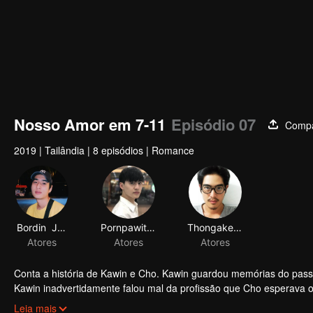
Nosso Amor em 7-11
Episódio 07
Compa
2019
|
Tailândia
|
8 episódios
|
Romance
Bordin Jaidee
Pornpawit Puttisettakul
Thongake Piyawat
Atores
Atores
Atores
Conta a história de Kawin e Cho. Kawin guardou memórias do pass
Kawin inadvertidamente falou mal da profissão que Cho esperava oc
zangada e nunca mais falou com ele. Por isso, Kawin decidiu se d
Leia mais