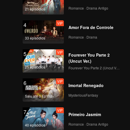
u que
Romance · Drama Antigo
21 episódios
VIP
4
Amor Fora de Controle
Romance · Drama
33 episódios
VIP
5
Fourever You Parte 2
(Uncut Ver.)
25 episódios
Fourever You Parte 2 (Uncut Ver.)
VIP
6
Imortal Renegado
MysteriousFantasy
Saiu até o Ep152
VIP
7
Primeiro Jasmim
Romance · Drama Antigo
40 episódios