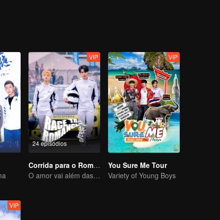
oltou à sua cidade natal para trabalhar na empresa subsidiária. Lá ele
 se desculpar com Cho pelo que aconteceu no passado, mas Cho fingi
 a dele.
VIP
VIP
24 episódios
Corrida para o Romance
You Sure Me Tour
ma
O amor vai além das fronteiras, a Glory United como parceira
Variety of Young Boys
VIP