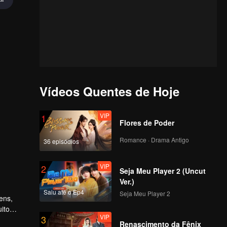
Vídeos Quentes de Hoje
VIP
1
Flores de Poder
Romance · Drama Antigo
36 episódios
VIP
2
Seja Meu Player 2 (Uncut
Ver.)
Saiu até o Ep4
Seja Meu Player 2
ens,
ito
VIP
3
 depois,
Renascimento da Fênix