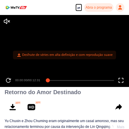
Abra o programa
pt
Desfrute de séries em alta definição e com reprodução suave
00:00:00
/
00:12:31
Retorno do Amor Destinado
Yu Chuxin e Zhou Chuming eram originalmente um casal amoroso, mas seu
relacionamento terminou por causa da intervenção de Lin Qingqing. Yu
Mais