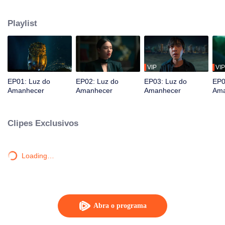
origens, eles unem forças e trabalham lado a lado com a polícia para
desvendar a escuridão há muito oculta da cidade, desvendando camadas
Playlist
de mistério uma a uma.
VIP
VIP
EP01: Luz do
EP02: Luz do
EP03: Luz do
EP0
Amanhecer
Amanhecer
Amanhecer
Ama
Clipes Exclusivos
Loading…
Abra o programa