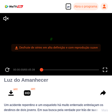
Abra o programa
pt
Desfrute de séries em alta definição e com reprodução suave
00:00:00
/
00:45:39
Luz do Amanhecer
Um acidente repentino e um esqueleto há muito enterrado entrelaçam os
destinos de dois jovens. Em sua busca pela verdade por trás de suas
Mais