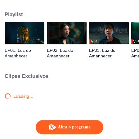
origens, eles unem forças e trabalham lado a lado com a polícia para
desvendar a escuridão há muito oculta da cidade, desvendando camadas
Playlist
de mistério uma a uma.
VIP
VIP
EP01: Luz do
EP02: Luz do
EP03: Luz do
EP0
Amanhecer
Amanhecer
Amanhecer
Ama
Clipes Exclusivos
Loading…
Abra o programa