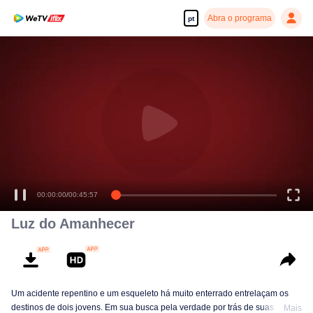
Abra o programa
pt
Desfrute de séries em alta definição e com reprodução suave
00:00:00
/
00:45:57
Luz do Amanhecer
Um acidente repentino e um esqueleto há muito enterrado entrelaçam os
destinos de dois jovens. Em sua busca pela verdade por trás de suas
Mais