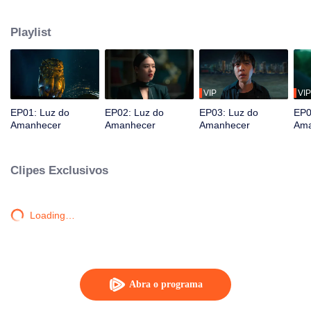
origens, eles unem forças e trabalham lado a lado com a polícia para
desvendar a escuridão há muito oculta da cidade, desvendando camadas
Playlist
de mistério uma a uma.
VIP
VIP
EP01: Luz do
EP02: Luz do
EP03: Luz do
EP0
Amanhecer
Amanhecer
Amanhecer
Ama
Clipes Exclusivos
Loading…
Abra o programa