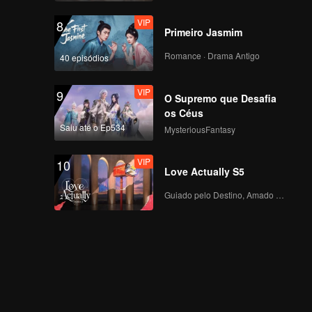
VIP
8
Primeiro Jasmim
Romance · Drama Antigo
40 episódios
VIP
9
O Supremo que Desafia
os Céus
Saiu até o Ep534
MysteriousFantasy
VIP
10
Love Actually S5
Guiado pelo Destino, Amado com o Coração