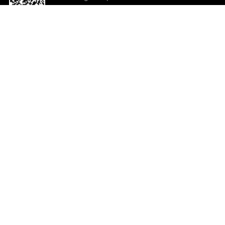
o App agora
Ajuda e comentários
So
Comentários
Ju
Co
En
ted.