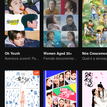
Oh Youth
Women Aged 30+
Nós Crescemo
Aventura Juvenil: Partida Imediata
Female documentary talk show
VIP