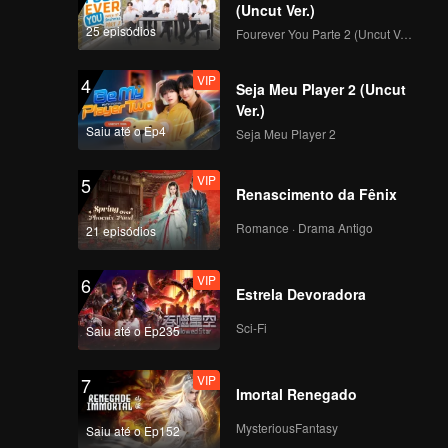
(Uncut Ver.)
25 episódios
Fourever You Parte 2 (Uncut Ver.)
VIP
4
Seja Meu Player 2 (Uncut
Ver.)
Saiu até o Ep4
Seja Meu Player 2
VIP
5
Renascimento da Fênix
Romance · Drama Antigo
21 episódios
VIP
6
Estrela Devoradora
Sci-Fi
Saiu até o Ep235
VIP
7
Imortal Renegado
MysteriousFantasy
Saiu até o Ep152