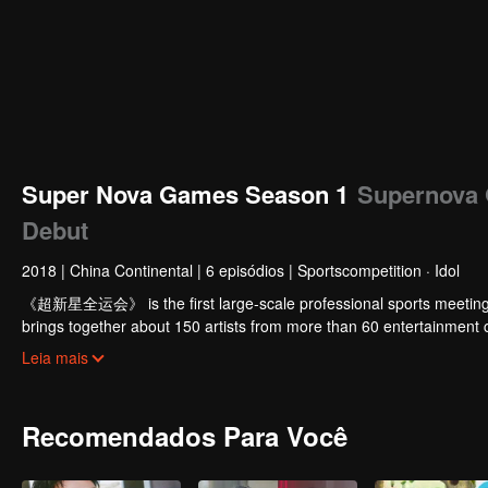
Super Nova Games Season 1
Supernova 
Debut
2018
|
China Continental
|
6 episódios
|
Sportscompetition · Idol
《超新星全运会》 is the first large-scale professional sports meeting or
brings together about 150 artists from more than 60 entertainment
Dylan Xiong, and Li Yitong. Training by the greatest coaches such as
Leia mais
prepare for the competition in track and field, water sports and othe
Recomendados Para Você