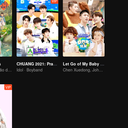
VIP
s
CHUANG 2021: Practice Room
Let Go of My Baby S3
Qual é a sensação de ter dois filhos em casa
Idol · Boyband
Chen Xuedong, Johnny Huang and Jackson Wang warm Meng belt baby
VIP