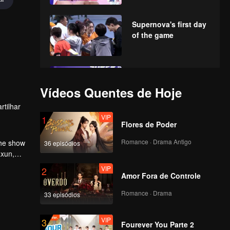
Supernova's first day
of the game
EP3：Swimming
articles! Chen Xiaoyu
Vídeos Quentes de Hoje
does not lose the
tilhar
national team
VIP
1
Flores de Poder
EP4：Warm hearts!
Tug-of-war contest
Romance · Drama Antigo
The show
36 episódios
shocked the color
axun,
eggs
hletes to
VIP
2
Amor Fora de Controle
Romance · Drama
33 episódios
VIP
3
Fourever You Parte 2