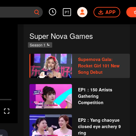
APP
PT
Super Nova Games
Season 1
Supernova Gala:
Rocket Girl 101 New
Song Debut
EP1：150 Artists
Gathering
Competition
EP2：Yang chaoyue
closed eye archery 9
ring