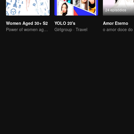
24 episódios
Women Aged 30+ S2
YOLO 20's
Amor Eterno
Power of women aged 30+
Girlgroup · Travel