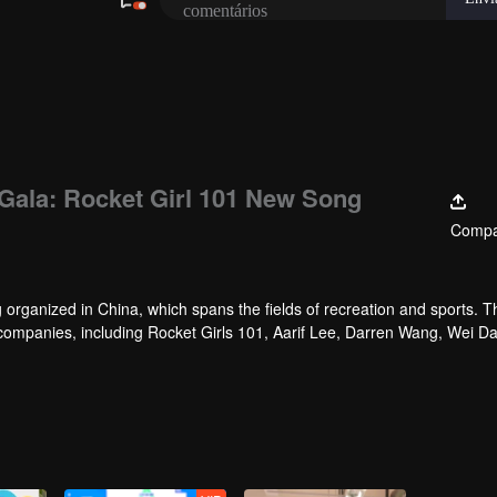
Gala: Rocket Girl 101 New Song
Compar
ganized in China, which spans the fields of recreation and sports. 
 companies, including Rocket Girls 101, Aarif Lee, Darren Wang, Wei D
 Liu Guoliang, Li Xiaopeng, and Su Bingtian, the artists change into at
rs.