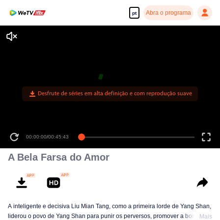
Abra o programa
pt
Desfrute de séries em alta definição e com reprodução suave
00:00:00
/
00:45:43
A Bela Farsa do Amor
A inteligente e decisiva Liu Mian Tang, como a primeira lorde de Yang Shan,
liderou o povo de Yang Shan para punir os perversos, promover a bondade
Mais