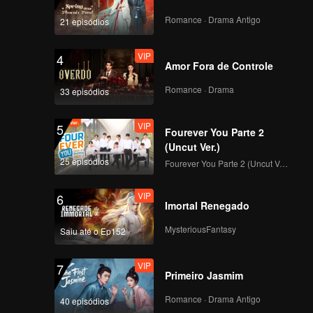
Romance · Drama Antigo
21 episódios
VIP
4
Amor Fora de Controle
Romance · Drama
33 episódios
VIP
5
Fourever You Parte 2
(Uncut Ver.)
25 episódios
Fourever You Parte 2 (Uncut Ver.)
VIP
6
Imortal Renegado
MysteriousFantasy
Saiu até o Ep152
VIP
7
Primeiro Jasmim
Romance · Drama Antigo
40 episódios