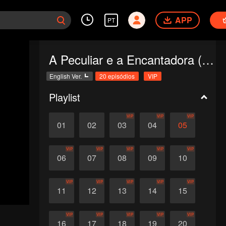
APP
PT
A Peculiar e a Encantadora (English Ver.)
English Ver.
20 episódios
VIP
Playlist
VIP
VIP
VIP
01
02
03
04
05
VIP
VIP
VIP
VIP
VIP
06
07
08
09
10
VIP
VIP
VIP
VIP
VIP
11
12
13
14
15
VIP
VIP
VIP
VIP
VIP
16
17
18
19
20