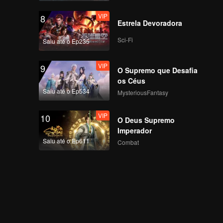
VIP
8
Estrela Devoradora
Sci-Fi
Saiu até o Ep235
VIP
9
O Supremo que Desafia
os Céus
Saiu até o Ep534
MysteriousFantasy
VIP
10
O Deus Supremo
Imperador
Saiu até o Ep611
Combat