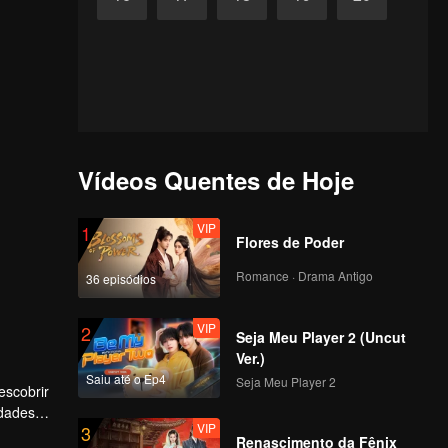
Vídeos Quentes de Hoje
VIP
1
Flores de Poder
Romance · Drama Antigo
36 episódios
VIP
2
Seja Meu Player 2 (Uncut
Ver.)
Saiu até o Ep4
Seja Meu Player 2
escobrir
ldades
VIP
3
Renascimento da Fênix