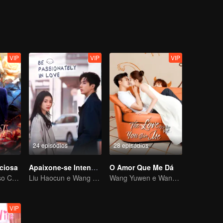
VIP
VIP
VIP
24 episódios
28 episódios
ciosa
Apaixone-se Intensamente (English Ver.)
O Amor Que Me Dá
O frio e orgulhoso CEO persegue sua doce esposa muda
Liu Haocun e Wang Anyu encenaram uma pura história de amor juvenil
Wang Yuwen e Wang Ziqi trabalham novamente como um casal
VIP