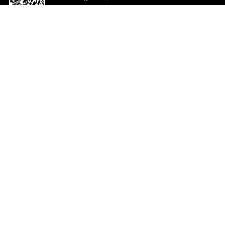
o App agora
Ajuda e comentários
So
Comentários
Ju
Co
En
ted.