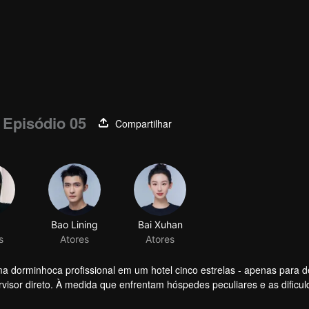
Episódio 05
Compartilhar
a dorminhoca profissional em um hotel cinco estrelas - apenas para d
rvisor direto. À medida que enfrentam hóspedes peculiares e as dificu
mas gradualmente se aproximam, apesar das diferenças.