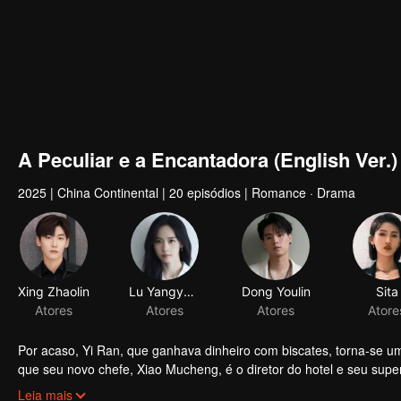
A Peculiar e a Encantadora (English Ver.)
2025
|
China Continental
|
20 episódios
|
Romance · Drama
Por acaso, Yi Ran, que ganhava dinheiro com biscates, torna-se um
que seu novo chefe, Xiao Mucheng, é o diretor do hotel e seu supe
comerciais do hotel, Yi Ran e Xiao Mucheng entram em conflito, 
Leia mais