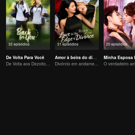
32 episódios
31 episódios
20 episódios
De Volta Para Você
Amor à beira do divórcio
Minha Esposa 
De Volta aos Dezoito, Para Salvar Seu Amor Ideal
Divórcio em andamento, paixão no momento certo