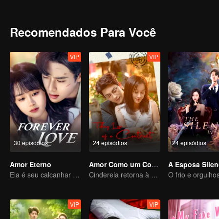
Recomendados Para Você
VIP
VIP
30 episódios
24 episódios
24 episódios
Amor Eterno
Amor Como um Contrato
A Esposa Silen
Ela é seu calcanhar de Aquiles e sua armadura
Cinderela retorna à alta sociedade e encontra o amor com o presidente
VIP
VIP