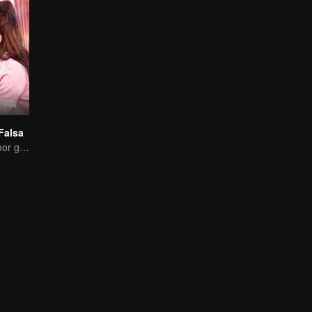
Falsa
O verdadeiro amor gerado no casamento substituto