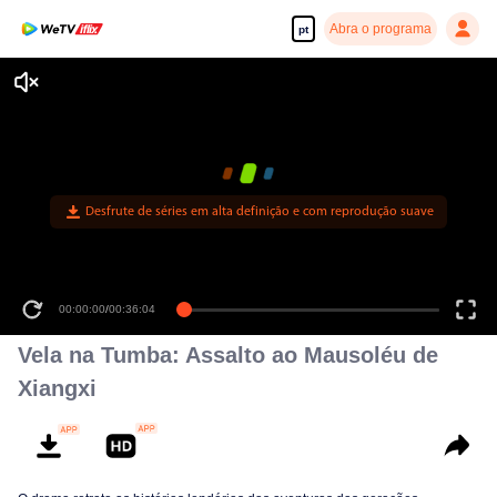
Abra o programa
pt
Desfrute de séries em alta definição e com reprodução suave
00:00:00
/
00:36:04
Vela na Tumba: Assalto ao Mausoléu de
Xiangxi