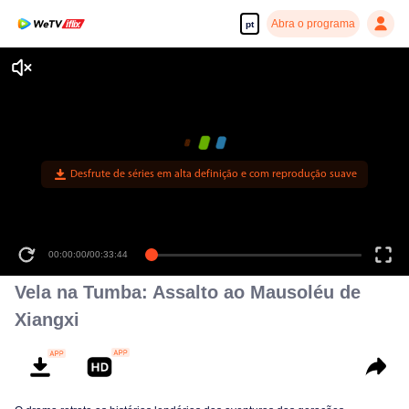
Abra o programa
pt
Desfrute de séries em alta definição e com reprodução suave
00:00:00
/
00:33:44
Vela na Tumba: Assalto ao Mausoléu de
Xiangxi