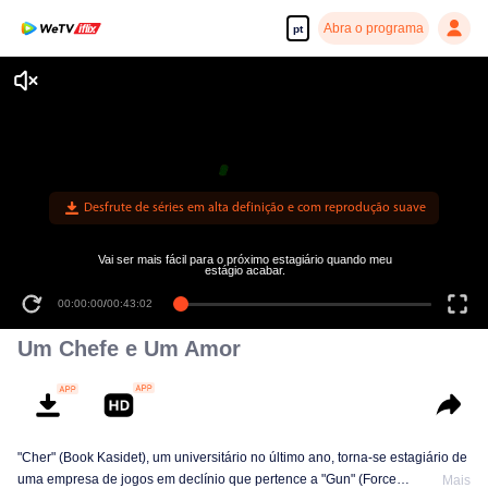
Abra o programa
pt
Desfrute de séries em alta definição e com reprodução suave
Vai ser mais fácil para o próximo estagiário quando meu
estágio acabar.
00:00:00
/
00:43:02
Um Chefe e Um Amor
"Cher" (Book Kasidet), um universitário no último ano, torna-se estagiário de
uma empresa de jogos em declínio que pertence a "Gun" (Force
Mais