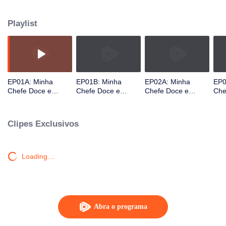
apaixona por seu chefe malvado, Rin. Ray conhece o verdadeiro eu de Rin
e para conquistar seu amor, ele ajuda Rin com seu poder a ganhar uma
Playlist
posição firme no mundo da moda. ​
EP01A: Minha
EP01B: Minha
EP02A: Minha
EP0
Chefe Doce e
Chefe Doce e
Chefe Doce e
Che
Dominante
Dominante
Dominante
Dom
Clipes Exclusivos
Loading…
Abra o programa