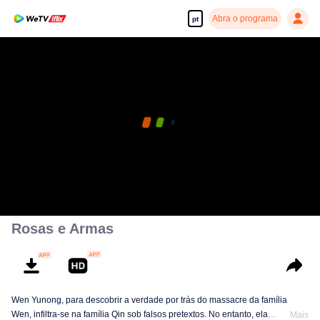
Abra o programa
pt
Rosas e Armas
Wen Yunong, para descobrir a verdade por trás do massacre da família
Wen, infiltra-se na família Qin sob falsos pretextos. No entanto, ela
Mais