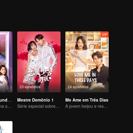
Luo Yangyang around him, and the life of these people once again set off
VIP
23 episódios
24 episódios
O Amor na Segunda Visão
Mestre Demônio 1
Me Ame em Três Dias
O coitado se torna o CEO dominador e persegue seu primeiro amor
Série especial sobre presidente arrogante e jovem que trata e destrata
A jovem beijou e resgatou o CEO em constante mudança