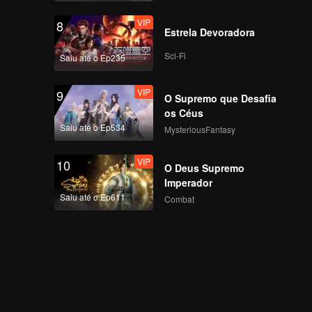
VIP
8
Estrela Devoradora
Sci-Fi
Saiu até o Ep235
VIP
9
O Supremo que Desafia
os Céus
Saiu até o Ep534
MysteriousFantasy
VIP
10
O Deus Supremo
Imperador
Saiu até o Ep611
Combat