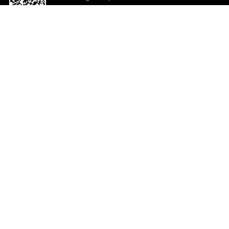
o App agora
Ajuda e comentários
So
Comentários
Ju
Co
En
ted.