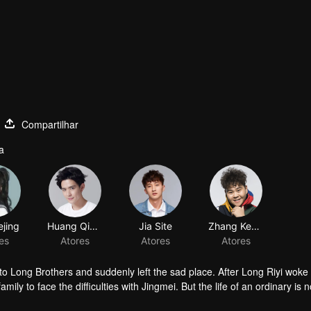
Compartilhar
a
 Long Brothers and suddenly left the sad place. After Long Riyi woke
mily to face the difficulties with Jingmei. But the life of an ordinary is n
iyi officially declared a war against Long Riyi and began to compete for