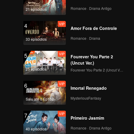
 waves.
Romance · Drama Antigo
21 episódios
VIP
4
Amor Fora de Controle
Romance · Drama
33 episódios
VIP
5
Fourever You Parte 2
(Uncut Ver.)
25 episódios
Fourever You Parte 2 (Uncut Ver.)
VIP
6
Imortal Renegado
MysteriousFantasy
Saiu até o Ep152
VIP
7
Primeiro Jasmim
Romance · Drama Antigo
40 episódios