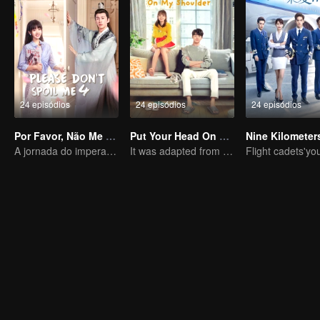
24 episódios
24 episódios
24 episódios
Por Favor, Não Me Estrague 4
Put Your Head On My Shoulder (Eng Dub)
A jornada do imperador em busca de sua esposa nos tempos modernos
It was adapted from the same series of novels as "A Love so Beautiful"