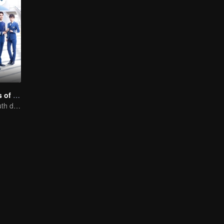
Nine Kilometers of Love
Flight cadets'youth dream-driven journey