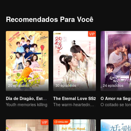
identity of the family heir. And there was another cute girl called 
Recomendados Para Você
VIP
20 episódios
30 episódios
24 episódios
Dia de Dragão, Está Morto
The Eternal Love SS2
Youth memories killing
The warm-heartedness Couple are so sweet
VIP