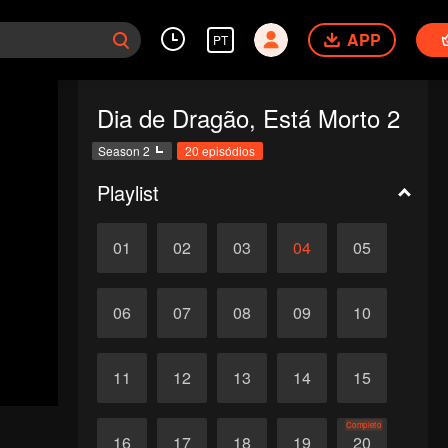
APP
PT
Dia de Dragão, Está Morto 2
Season 2
20 episódios
Playlist
01
02
03
04
05
06
07
08
09
10
11
12
13
14
15
Completo
16
17
18
19
20