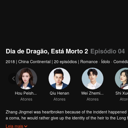
Dia de Dragão, Está Morto 2
Episódio 04
2018
|
China Continental
|
20 episódios
|
Romance · Ídolo · Comédi
Hou Peishan
Atores
Zhang Jingmei was heartbroken because of the incident happened to
a coma, he would rather give up the identity of the heir to the Long fa
simple as his imagination. After returning from the robbery, Long Ha
Leia mais