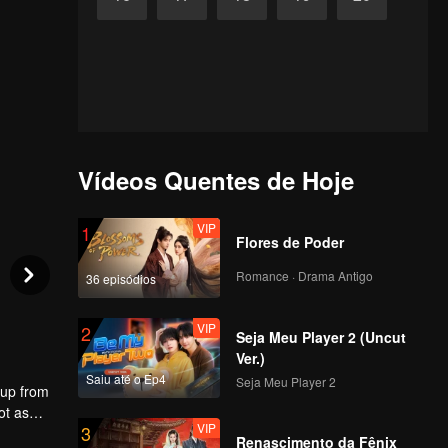
Vídeos Quentes de Hoje
VIP
1
Flores de Poder
Romance · Drama Antigo
36 episódios
VIP
2
Seja Meu Player 2 (Uncut
Ver.)
Saiu até o Ep4
Seja Meu Player 2
 up from
ot as
VIP
3
 the
Renascimento da Fênix