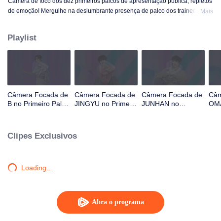
Câmera de foco dos dez primeiros palcos de apresentação pública, repletos
de emoção! Mergulhe na deslumbrante presença de palco dos trainees! OK,
Mais
OK, OK. A. MÁS NOTÍCIAS. Difícil dizer. Atenção. Fogo de artifício. Ainda
monstro. Super. Amor Verdadeiro. Sob a estrada da lua.
Playlist
Câmera Focada de
Câmera Focada de
Câmera Focada de
Câm
B no Primeiro Palco
JINGYU no Primeiro
JUNHAN no
OMA
de CHUANG ASIA
Palco de CHUANG
Primeiro Palco de
Pal
S2
ASIA S2
CHUANG ASIA S2
ASI
Clipes Exclusivos
Loading…
Abra o programa