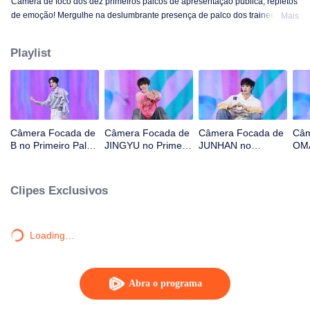
Câmera de foco dos dez primeiros palcos de apresentação pública, repletos
de emoção! Mergulhe na deslumbrante presença de palco dos trainees! OK,
Mais
OK, OK. A. MÁS NOTÍCIAS. Difícil dizer. Atenção. Fogo de artifício. Ainda
monstro. Super. Amor Verdadeiro. Sob a estrada da lua.
Playlist
Câmera Focada de
Câmera Focada de
Câmera Focada de
Câm
B no Primeiro Palco
JINGYU no Primeiro
JUNHAN no
OMA
de CHUANG ASIA
Palco de CHUANG
Primeiro Palco de
Pal
S2
ASIA S2
CHUANG ASIA S2
ASI
Clipes Exclusivos
Loading…
Abra o programa