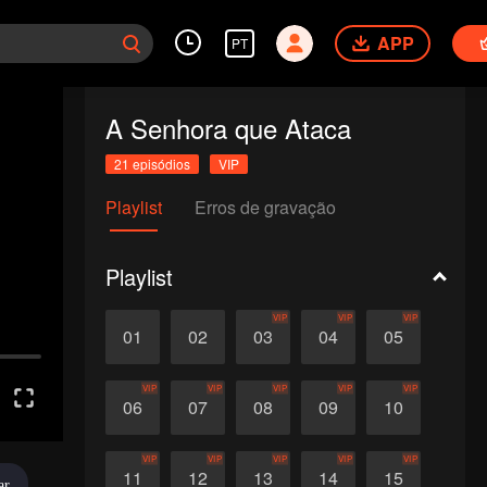
APP
PT
A Senhora que Ataca
21 episódios
VIP
Playlist
Erros de gravação
Playlist
VIP
VIP
VIP
01
02
03
04
05
VIP
VIP
VIP
VIP
VIP
06
07
08
09
10
VIP
VIP
VIP
VIP
VIP
11
12
13
14
15