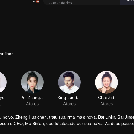
rtilhar
 noivo, Zheng Huaichen, traiu sua irmã mais nova, Bai Linlin. Bai Jins
heceu o CEO, Mo Sinian, que foi atacado por sua noiva. As duas pesso
inian ajudou Bai Jinse a se livrar do noivo traidor e a voltar ao trab