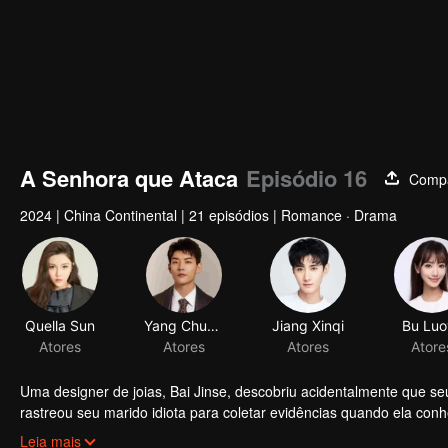
A Senhora que Ataca
Episódio 16
Compa
2024
|
China Continental
|
21 episódios
|
Romance · Drama
Uma designer de joias, Bai Jinse, descobriu acidentalmente que seu
rastreou seu marido idiota para coletar evidências quando ela con
deram bem e decidiram se casar por contrato. Após o casamento, Mo S
Leia mais