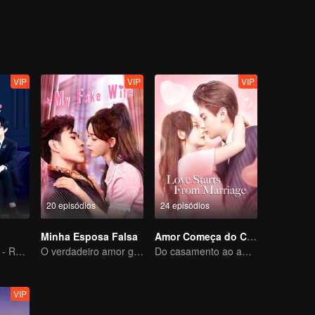
s sinceros um com o outro.
VIP
VIP
VIP
20 episódios
24 episódios
Minha Esposa Falsa
Amor Começa do Casamento
Contract Couple - Relacionamento falso e amor verdadeiro
O verdadeiro amor gerado no casamento substituto
Do casamento ao amor - CEO e namorada substituta
VIP