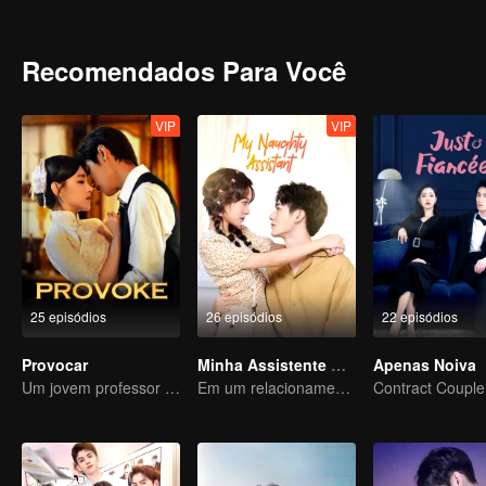
Durante o relacionamento, eles também desenvolveram sentimento
Recomendados Para Você
VIP
VIP
25 episódios
26 episódios
22 episódios
Provocar
Minha Assistente Atrevida
Apenas Noiva
Um jovem professor astuto se apaixona por uma cantora misteriosa
Em um relacionamento com um ídolo