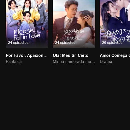
24 episódios
24 episódios
26 episódios
Por Favor, Apaixone-se
Olá! Meu Sr. Certo
Fantasia
Minha namorada mentirosa
Drama