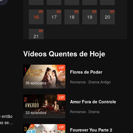
VIP
VIP
VIP
VIP
VIP
16
17
18
19
20
VIP
21
Vídeos Quentes de Hoje
VIP
1
Flores de Poder
Romance · Drama Antigo
36 episódios
VIP
2
Amor Fora de Controle
Romance · Drama
33 episódios
e então
as se
VIP
3
alho.
Fourever You Parte 2