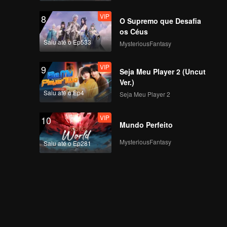
VIP
8
O Supremo que Desafia
os Céus
Saiu até o Ep533
MysteriousFantasy
VIP
9
Seja Meu Player 2 (Uncut
Ver.)
Saiu até o Ep4
Seja Meu Player 2
VIP
10
Mundo Perfeito
MysteriousFantasy
Saiu até o Ep281