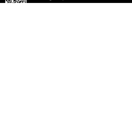
o App agora
Ajuda e comentários
So
Comentários
Ju
Co
En
ted.