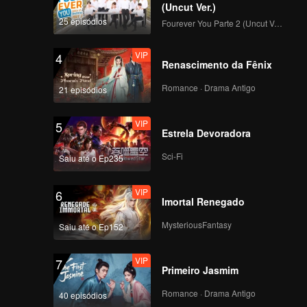
(Uncut Ver.)
25 episódios
Fourever You Parte 2 (Uncut Ver.)
VIP
4
Renascimento da Fênix
Romance · Drama Antigo
21 episódios
VIP
5
Estrela Devoradora
Sci-Fi
Saiu até o Ep235
VIP
6
Imortal Renegado
MysteriousFantasy
Saiu até o Ep152
VIP
7
Primeiro Jasmim
Romance · Drama Antigo
40 episódios