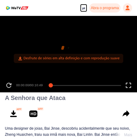
Abra o programa
pt
Desfrute de séries em alta definição e com reprodução suave
00:00:00
/
00:10:49
A Senhora que Ataca
Uma designer de joias, Bai Jinse, descobriu acidentalmente que seu noivo,
Zheng Huaichen, traiu sua irmã mais nova, Bai Linlin. Bai Jinse então
Mais