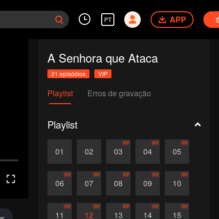
APP
PT
A Senhora que Ataca
21 episódios
VIP
Playlist
Erros de gravação
Playlist
VIP
VIP
VIP
01
02
03
04
05
VIP
VIP
VIP
VIP
VIP
06
07
08
09
10
VIP
VIP
VIP
VIP
VIP
11
12
13
14
15