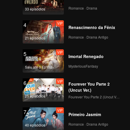
Romance · Drama
33 episódios
VIP
4
Renascimento da Fênix
Romance · Drama Antigo
21 episódios
VIP
5
Imortal Renegado
MysteriousFantasy
Saiu até o Ep152
VIP
6
Fourever You Parte 2
(Uncut Ver.)
25 episódios
Fourever You Parte 2 (Uncut Ver.)
VIP
7
Primeiro Jasmim
Romance · Drama Antigo
40 episódios