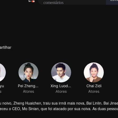
rtilhar
 noivo, Zheng Huaichen, traiu sua irmã mais nova, Bai Linlin. Bai Jins
heceu o CEO, Mo Sinian, que foi atacado por sua noiva. As duas pesso
inian ajudou Bai Jinse a se livrar do noivo traidor e a voltar ao trab