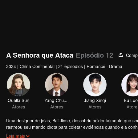
A Senhora que Ataca
Episódio 12
Compa
2024
|
China Continental
|
21 episódios
|
Romance · Drama
Uma designer de joias, Bai Jinse, descobriu acidentalmente que seu
rastreou seu marido idiota para coletar evidências quando ela con
deram bem e decidiram se casar por contrato. Após o casamento, Mo S
Leia mais