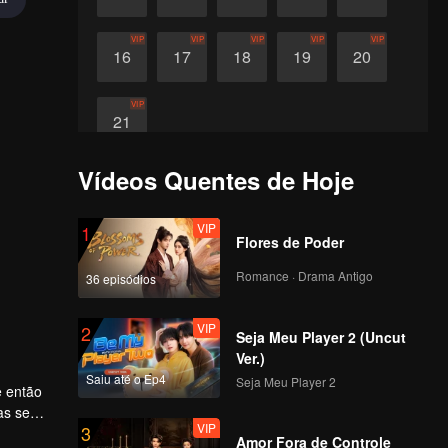
VIP
VIP
VIP
VIP
VIP
16
17
18
19
20
VIP
21
Vídeos Quentes de Hoje
VIP
1
Flores de Poder
Romance · Drama Antigo
36 episódios
VIP
2
Seja Meu Player 2 (Uncut
Ver.)
Saiu até o Ep4
Seja Meu Player 2
e então
as se
VIP
3
alho.
Amor Fora de Controle