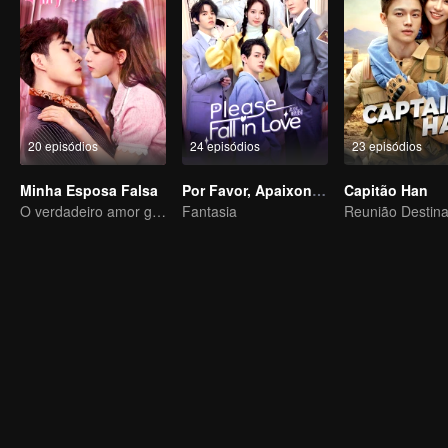
20 episódios
24 episódios
23 episódios
Minha Esposa Falsa
Por Favor, Apaixone-se
Capitão Han
O verdadeiro amor gerado no casamento substituto
Fantasia