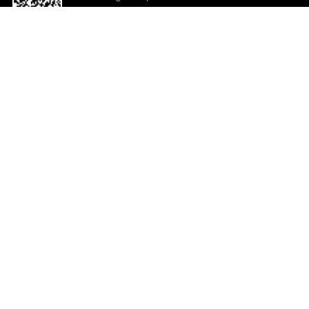
o App agora
Ajuda e comentários
So
Comentários
Ju
Co
En
ted.