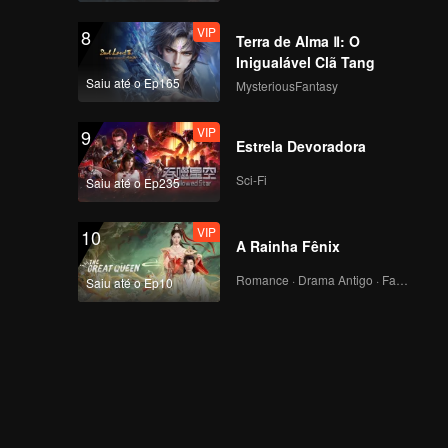
VIP
8
Terra de Alma Ⅱ: O
Inigualável Clã Tang
Saiu até o Ep165
MysteriousFantasy
VIP
9
Estrela Devoradora
Sci-Fi
Saiu até o Ep235
VIP
10
A Rainha Fênix
Romance · Drama Antigo · Fantasia
Saiu até o Ep10