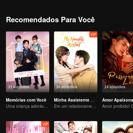
Durante o relacionamento, eles também desenvolveram sentimento
Recomendados Para Você
VIP
31 episódios
26 episódios
24 episódios
Memórias com Você
Minha Assistente Atrevida
Amor Apaixon
Uma criança adorável ajuda pais falsos a transformarem em realidade
Em um relacionamento com um ídolo
VIP