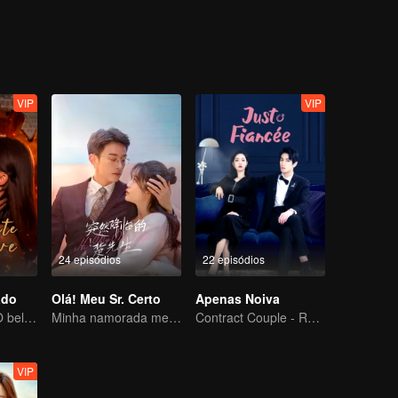
s sinceros um com o outro.
VIP
VIP
24 episódios
22 episódios
ado
Olá! Meu Sr. Certo
Apenas Noiva
Amor proibido! O belo jovem tortura sua cunhada, primeiro amor
Minha namorada mentirosa
Contract Couple - Relacionamento falso e amor verdadeiro
VIP