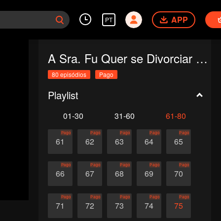
APP
PT
A Sra. Fu Quer se Divorciar Todos os Dias
80 episódios
Pago
Playlist
01-30
31-60
61-80
Pago
Pago
Pago
Pago
Pago
61
62
63
64
65
Pago
Pago
Pago
Pago
Pago
66
67
68
69
70
Pago
Pago
Pago
Pago
Pago
71
72
73
74
75