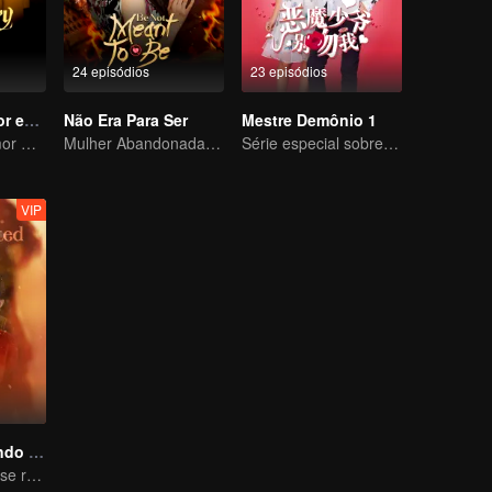
24 episódios
23 episódios
História de Amor em 1970
Não Era Para Ser
Mestre Demônio 1
A História de Amor Romântica de Chen Feiyu e Sun Qian
Mulher Abandonada Reforja uma Vida Dupla
Série especial sobre presidente arrogante e jovem que trata e destrata
VIP
Dez Anos Amando em Silêncio
Antigas paixões se reencontram no jogo definitivo de empurra-empurra