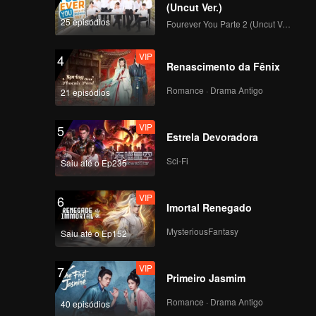
(Uncut Ver.)
25 episódios
Fourever You Parte 2 (Uncut Ver.)
VIP
4
Renascimento da Fênix
Romance · Drama Antigo
21 episódios
VIP
5
Estrela Devoradora
Sci-Fi
Saiu até o Ep235
VIP
6
Imortal Renegado
MysteriousFantasy
Saiu até o Ep152
VIP
7
Primeiro Jasmim
Romance · Drama Antigo
40 episódios