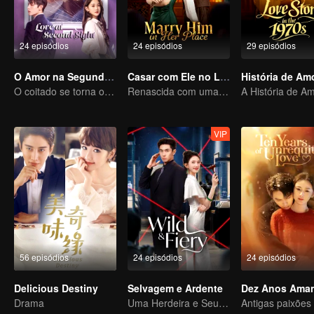
24 episódios
24 episódios
29 episódios
O Amor na Segunda Visão
Casar com Ele no Lugar Dela
O coitado se torna o CEO dominador e persegue seu primeiro amor
Renascida com uma Troca de Rostos, Casamento Arranjado, Amor Depois
VIP
56 episódios
24 episódios
24 episódios
Delicious Destiny
Selvagem e Ardente
Drama
Uma Herdeira e Seu Guarda-costas Unem Forças Contra um Poderoso Plano Familiar