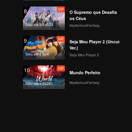
VIP
8
O Supremo que Desafia
os Céus
Saiu até o Ep533
MysteriousFantasy
VIP
9
Seja Meu Player 2 (Uncut
Ver.)
Saiu até o Ep4
Seja Meu Player 2
VIP
10
Mundo Perfeito
MysteriousFantasy
Saiu até o Ep281