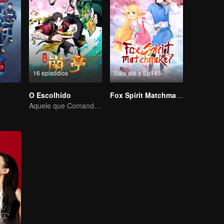
16 episódios
Saiu até o Ep145
O Escolhido
Fox Spirit Matchmaker
Aquele que Comanda os Céus — Que Comece a Batalha!