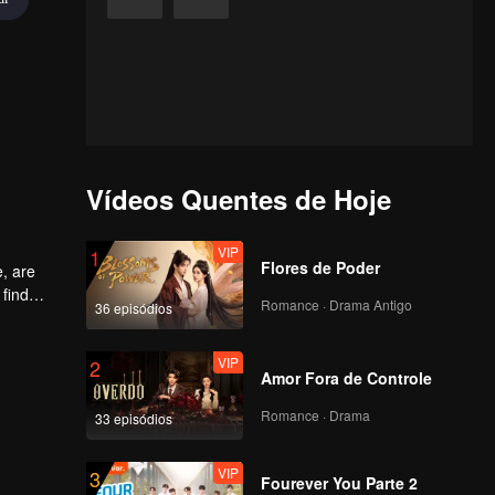
Vídeos Quentes de Hoje
VIP
1
Flores de Poder
e, are
 find
Romance · Drama Antigo
36 episódios
 the
VIP
2
Amor Fora de Controle
Romance · Drama
33 episódios
VIP
3
Fourever You Parte 2