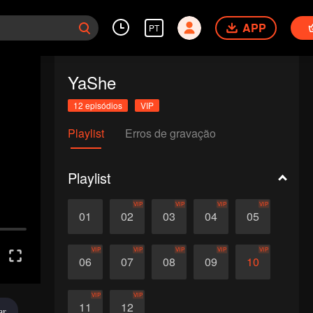
APP
PT
YaShe
12 episódios
VIP
Playlist
Erros de gravação
Playlist
VIP
VIP
VIP
VIP
01
02
03
04
05
VIP
VIP
VIP
VIP
VIP
06
07
08
09
10
VIP
VIP
11
12