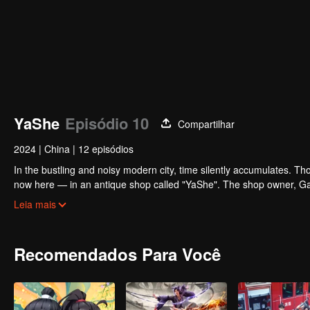
YaShe
Episódio 10
Compartilhar
2024
|
China
|
12 episódios
In the bustling and noisy modern city, time silently accumulates. Th
now here — in an antique shop called "YaShe". The shop owner, Gan Bi
their destined owners and fulfill their long-held wishes. He befrien
Leia mais
owner knows that the doctor also harbors something extraordinary..
Recomendados Para Você