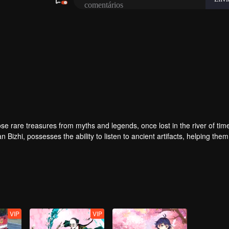
ose rare treasures from myths and legends, once lost in the river of tim
zhi, possesses the ability to listen to ancient artifacts, helping them
ds a warm-hearted doctor, Su Beilu, and they become close friends. Only
.
VIP
VIP