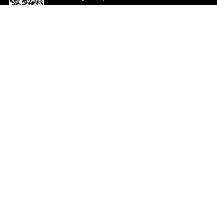
o App agora
Ajuda e comentários
So
Comentários
Ju
Co
En
ted.