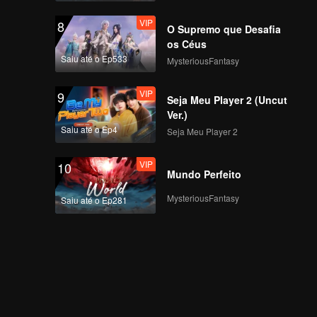
VIP
8
O Supremo que Desafia
os Céus
Saiu até o Ep533
MysteriousFantasy
VIP
9
Seja Meu Player 2 (Uncut
Ver.)
Saiu até o Ep4
Seja Meu Player 2
VIP
10
Mundo Perfeito
MysteriousFantasy
Saiu até o Ep281