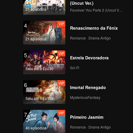
(Uncut Ver.)
25 episódios
Fourever You Parte 2 (Uncut Ver.)
VIP
4
Renascimento da Fênix
Romance · Drama Antigo
21 episódios
VIP
5
Estrela Devoradora
Sci-Fi
Saiu até o Ep235
VIP
6
Imortal Renegado
MysteriousFantasy
Saiu até o Ep152
VIP
7
Primeiro Jasmim
Romance · Drama Antigo
40 episódios