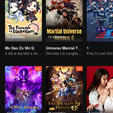
30 episódios
12 episódios
Mo Dao Zu Shi Q
Universo Marcial Temporada 6
1
o dia-a-dia feliz e descansado
Derrotar Lin Langtian, ascender ao campeonato.
First In Last Out
VIP
VIP
Saiu até o Ep170
26 episódios
6 episódios