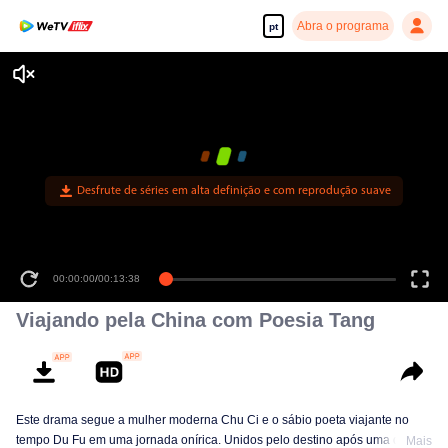
Abra o programa
pt
Desfrute de séries em alta definição e com reprodução suave
00:00:00
/
00:13:38
Viajando pela China com Poesia Tang
Este drama segue a mulher moderna Chu Ci e o sábio poeta viajante no
tempo Du Fu em uma jornada onírica. Unidos pelo destino após uma queda
Mais