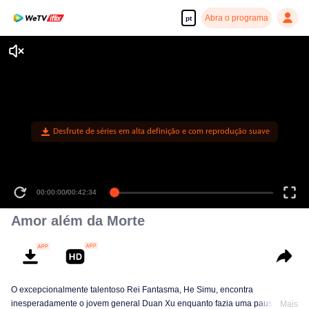
Abra o programa
pt
Desfrute de séries em alta definição e com reprodução suave
00:00:00
/
00:42:34
Amor além da Morte
O excepcionalmente talentoso Rei Fantasma, He Simu, encontra
inesperadamente o jovem general Duan Xu enquanto fazia uma pausa para
Mais