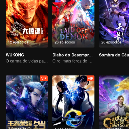
12 episódios
26 episódios
26 episódios
WUKONG
Diabo do Desemprego
Sombra do Cé
O carma de vidas passadas está destinado a destruir os céus.
O rei mais feroz do mundo demoníaco
VIP
VIP
4 episódios
12 episódios
60 episódios