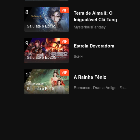
VIP
8
Terra de Alma Ⅱ: O
Inigualável Clã Tang
Saiu até o Ep165
MysteriousFantasy
VIP
9
Estrela Devoradora
Sci-Fi
Saiu até o Ep235
VIP
10
A Rainha Fênix
Romance · Drama Antigo · Fantasia
Saiu até o Ep10