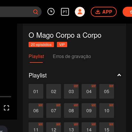
APP
PT
O Mago Corpo a Corpo
20 episódios
VIP
Playlist
Erros de gravação
Playlist
VIP
VIP
VIP
01
02
03
04
05
VIP
VIP
VIP
VIP
VIP
06
07
08
09
10
VIP
VIP
VIP
VIP
VIP
11
12
13
14
15