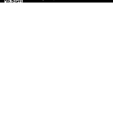
o App agora
Ajuda e comentários
So
Comentários
Ju
Co
En
ted.