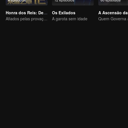
Honra dos Reis: Destino
Os Exilados
Afiados pelas provações, prontos para enfrentar o destino
A garota sem idade