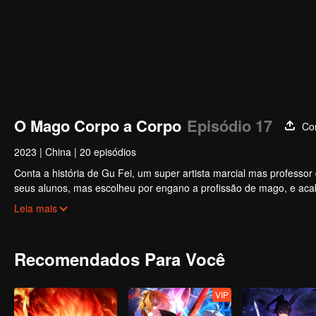
O Mago Corpo a Corpo
Episódio 17
Co
2023
|
China
|
20 episódios
Conta a história de Gu Fei, um super artista marcial mas professo
seus alunos, mas escolheu por engano a profissão de mago, e ac
caminho de jogo.
Leia mais
Recomendados Para Você
VIP