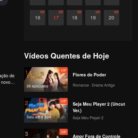
VIP
VIP
VIP
VIP
VIP
16
17
18
19
20
Vídeos Quentes de Hoje
VIP
1
Flores de Poder
dação de
 novo
Romance · Drama Antigo
36 episódios
VIP
2
Seja Meu Player 2 (Uncut
Ver.)
Saiu até o Ep4
Seja Meu Player 2
VIP
3
Amor Fora de Controle