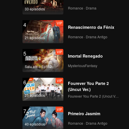
Romance · Drama
33 episódios
VIP
4
Renascimento da Fênix
Romance · Drama Antigo
21 episódios
VIP
5
Imortal Renegado
MysteriousFantasy
Saiu até o Ep152
VIP
6
Fourever You Parte 2
(Uncut Ver.)
25 episódios
Fourever You Parte 2 (Uncut Ver.)
VIP
7
Primeiro Jasmim
Romance · Drama Antigo
40 episódios