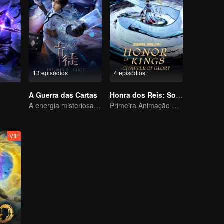
13 episódios
4 episódios
u
A Guerra das Cartas
Honra dos Reis: Sonho Eterno
A energia misteriosa das cartas causou uma guerra, como Chen Mu lidou com isso?
Primeira Animação Oficial de Honra dos Reis
VIP