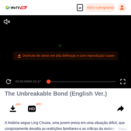
Abra o programa
pt
Desfrute de séries em alta definição e com reprodução suave
00:00:00
/
00:10:47
The Unbreakable Bond (English Ver.)
A história segue Ling Chuxia, uma jovem presa em uma situação difícil, que
corajosamente desafia as restrições familiares e as críticas da sociedade.
Mais