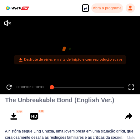
Abra o programa
pt
Desfrute de séries em alta definição e com reprodução suave
00:00:00
/
00:10:33
The Unbreakable Bond (English Ver.)
A história segue Ling Chuxia, uma jovem presa em uma situação difícil, que
corajosamente desafia as restrições familiares e as críticas da sociedade.
Mais