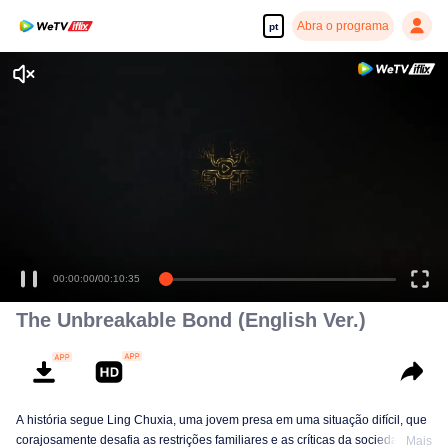
Abra o programa
pt
00:00:00
/
00:10:35
The Unbreakable Bond (English Ver.)
A história segue Ling Chuxia, uma jovem presa em uma situação difícil, que
corajosamente desafia as restrições familiares e as críticas da sociedade.
Mais