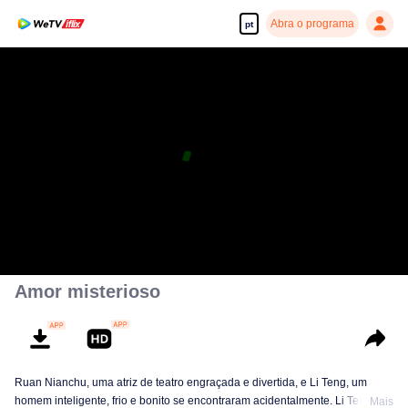
Abra o programa
pt
Amor misterioso
Ruan Nianchu, uma atriz de teatro engraçada e divertida, e Li Teng, um
homem inteligente, frio e bonito se encontraram acidentalmente. Li Teng
Mais